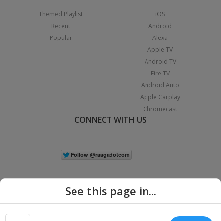
Themed Playlist
iOS
Recent
Android
Popular
Alexa
Apple TV
Android TV
Fire TV
Android Auto
Apple Carplay
Chromecast
CONNECT WITH US
See this page in...