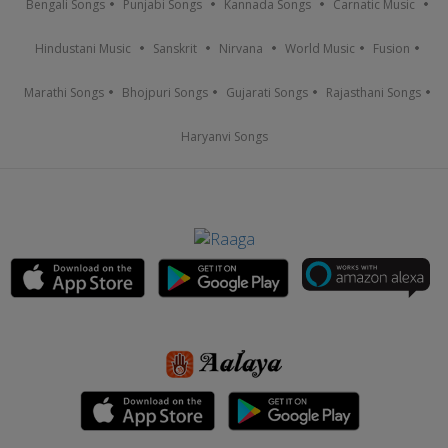
Bengali Songs
Punjabi Songs
Kannada Songs
Carnatic Music
Hindustani Music
Sanskrit
Nirvana
World Music
Fusion
Marathi Songs
Bhojpuri Songs
Gujarati Songs
Rajasthani Songs
Haryanvi Songs