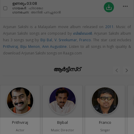
ഉണരും
03:08
more_horiz
save_alt
ഗായകർ:
ഫ്രാങ്കോ
ഗാനരചന:
അനിൽ പനച്ചൂരാൻ
Arjunan Sakshi is a Malayalam movie album released on
2011
. Music of
Arjunan Sakshi songs are composed by
ബിജിബാൽ
. Arjunan Sakshi album
has 3 songs sung by
Biji Bal
,
V. Sreekumar
,
Franco
. The star cast includes
Prithviraj
,
Biju Menon
,
Ann Augustine
. Listen to all songs in high quality &
download Arjunan Sakshi songs on Raaga.com
ആർട്ടിസ്റ്
Prithviraj
Bijibal
Franco
Actor
Music Director
Singer