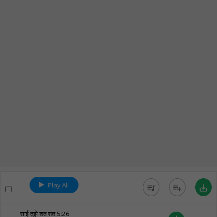
Play All
queue_music
playlist_add
save_alt
साई तुझे शत शत
5:26