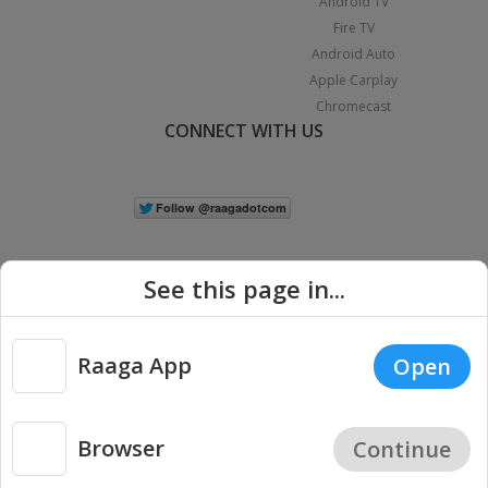
Android TV
Fire TV
Android Auto
Apple Carplay
Chromecast
CONNECT WITH US
See this page in...
Raaga App
Open
|
Copyright © 2026 Raaga.com. All Rights Reserved.
Terms
Privacy
Policy
Browser
Continue