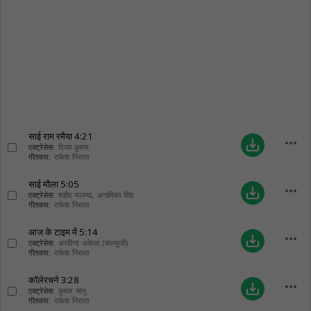
साई राम रमैया
4:21
more_horiz
save_alt
एक्ट्रेसेस:
दिव्या कुमार
गीतकार:
राकेश निराला
साई मौला
5:05
more_horiz
save_alt
एक्ट्रेसेस:
शहीद मल्ल्या
,
अनामिका सिंह
गीतकार:
राकेश निराला
आज के टाइम में
5:14
more_horiz
save_alt
एक्ट्रेसेस:
अरविन्द अकेला (कल्लूजी)
गीतकार:
राकेश निराला
कॉलेरचने
3:28
more_horiz
save_alt
एक्ट्रेसेस:
कुमार सानू
गीतकार:
राकेश निराला