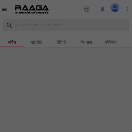
language
notifications
more_vert
menu
search
संगीत
बातचीत
रेडियो
मेरा रागा
प्लेलिस्ट