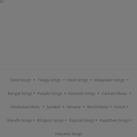
D
Tamil Songs
Telugu Songs
Hindi Songs
Malayalam Songs
Bengali Songs
Punjabi Songs
Kannada Songs
Carnatic Music
Hindustani Music
Sanskrit
Nirvana
World Music
Fusion
Marathi Songs
Bhojpuri Songs
Gujarati Songs
Rajasthani Songs
Haryanvi Songs