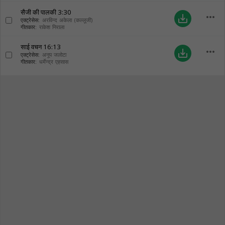
सैजी की पालकी
3:30
more_horiz
save_alt
एक्ट्रेसेस:
अरविन्द अकेला (कल्लूजी)
गीतकार:
राकेश निराला
साई वचन
16:13
more_horiz
save_alt
एक्ट्रेसेस:
अनूप जलोटा
गीतकार:
धर्मेन्द्र एहसास