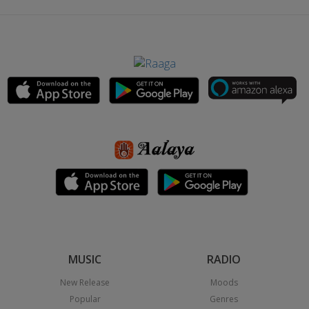
MUSIC
RADIO
New Release
Moods
Popular
Genres