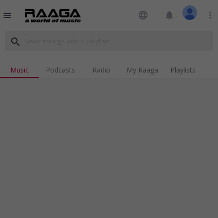
language
notifications
more_vert
menu
search
Music
Podcasts
Radio
My Raaga
Playlists