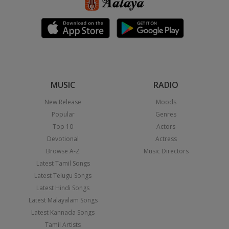
MUSIC
RADIO
New Release
Moods
Popular
Genres
Top 10
Actors
Devotional
Actress
Browse A-Z
Music Directors
Latest Tamil Songs
Latest Telugu Songs
Latest Hindi Songs
Latest Malayalam Songs
Latest Kannada Songs
Tamil Artists