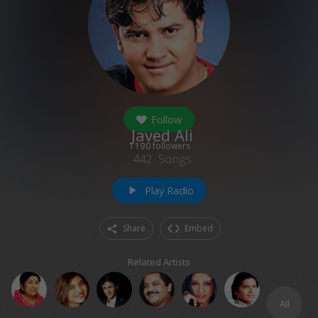
Follow
Javed Ali
1190
followers
442
Songs
Play Radio
play_arrow
Share
Embed
Related Artists
All