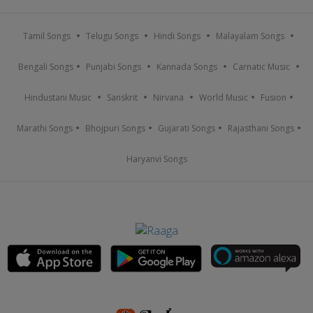
Tamil Songs
Telugu Songs
Hindi Songs
Malayalam Songs
Bengali Songs
Punjabi Songs
Kannada Songs
Carnatic Music
Hindustani Music
Sanskrit
Nirvana
World Music
Fusion
Marathi Songs
Bhojpuri Songs
Gujarati Songs
Rajasthani Songs
Haryanvi Songs