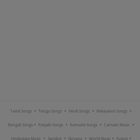
Tamil Songs
Telugu Songs
Hindi Songs
Malayalam Songs
Bengali Songs
Punjabi Songs
Kannada Songs
Carnatic Music
Hindustani Music
Sanskrit
Nirvana
World Music
Fusion