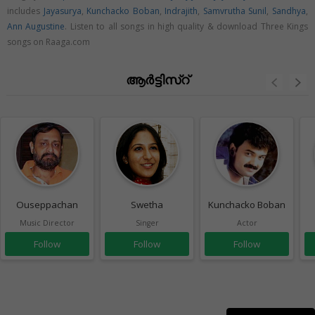
includes
Jayasurya
,
Kunchacko Boban
,
Indrajith
,
Samvrutha Sunil
,
Sandhya
,
Ann Augustine
. Listen to all songs in high quality & download Three Kings
songs on Raaga.com
ആർട്ടിസ്റ്
Ouseppachan
Swetha
Kunchacko Boban
Music Director
Singer
Actor
Follow
Follow
Follow