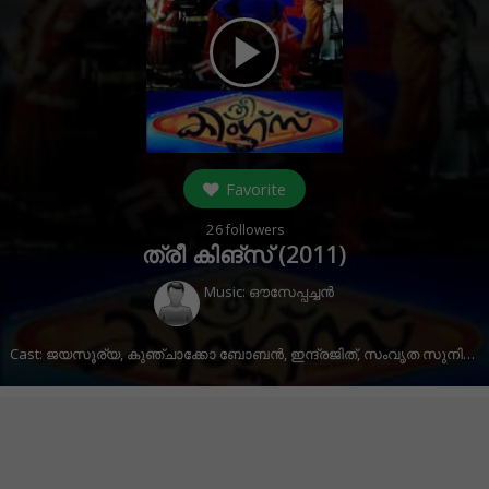
play_arrow
Favorite
26
followers
ത്രീ കിങ്‌സ് (
2011
)
Music:
ഔസേപ്പച്ചൻ
Cast:
ജയസൂര്യ
,
കുഞ്ചാക്കോ ബോബൻ
,
ഇന്ദ്രജിത്
,
സംവൃത സുനിൽ
,