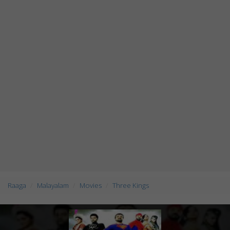
Raaga
Malayalam
Movies
Three Kings