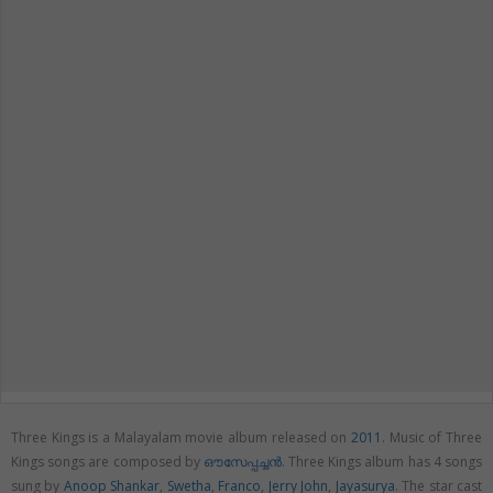
Three Kings is a Malayalam movie album released on
2011
. Music of Three
Kings songs are composed by
ഔസേപ്പച്ചൻ
. Three Kings album has 4 songs
sung by
Anoop Shankar
,
Swetha
,
Franco
,
Jerry John
,
Jayasurya
. The star cast