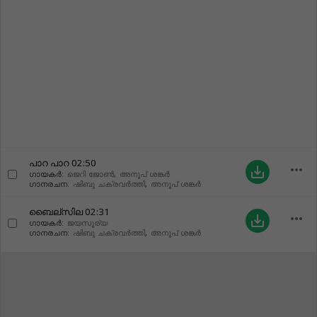
പാറ പാറ
02:50
more_horiz
save_alt
ഗായകർ:
ജെറി ജോൺ
,
അനൂപ് ശങ്കർ
ഗാനരചന:
ഷിബു ചക്രവർത്തി
,
അനൂപ് ശങ്കർ
ബൈല്സില
02:31
more_horiz
save_alt
ഗായകർ:
ജയസൂര്യ
ഗാനരചന:
ഷിബു ചക്രവർത്തി
,
അനൂപ് ശങ്കർ