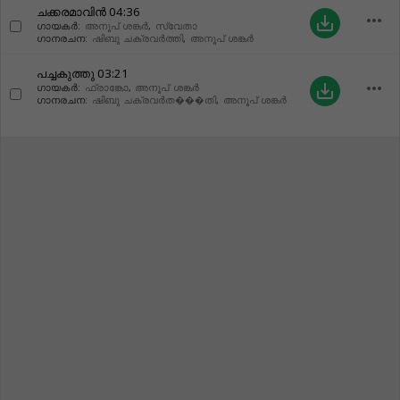
ചക്കരമാവിൻ
04:36
more_horiz
save_alt
ഗായകർ:
അനൂപ് ശങ്കർ
,
സ്വേതാ
ഗാനരചന:
ഷിബു ചക്രവർത്തി
,
അനൂപ് ശങ്കർ
പച്ചകുത്തു
03:21
more_horiz
save_alt
ഗായകർ:
ഫ്രാങ്കോ
,
അനൂപ് ശങ്കർ
ഗാനരചന:
ഷിബു ചക്രവർത���തി
,
അനൂപ് ശങ്കർ