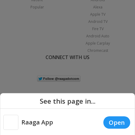
Popular
Alexa
Apple TV
Android TV
Fire TV
Android Auto
Apple Carplay
Chromecast
CONNECT WITH US
See this page in...
Raaga App
Open
|
Copyright © 2026 Raaga.com. All Rights Reserved.
Terms
Privacy
Policy