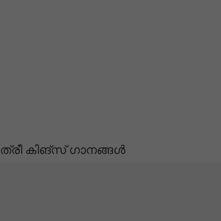
ത്രീ കിങ്‌സ് ഗാനങ്ങൾ