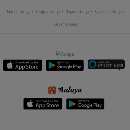
Marathi Songs
Bhojpuri Songs
Gujarati Songs
Rajasthani Songs
Haryanvi Songs