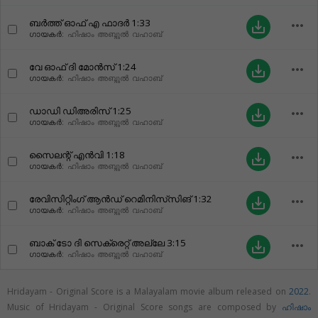
ബർത്ത് ഓഫ് എ ഫാദർ
1:33
more_horiz
save_alt
ഗായകർ:
ഹിഷാം അബ്ദുൽ വഹാബ്
വേ ഓഫ് ദി മോൻസ്
1:24
more_horiz
save_alt
ഗായകർ:
ഹിഷാം അബ്ദുൽ വഹാബ്
ഡാഡി ഡിഅരിസ്
1:25
more_horiz
save_alt
ഗായകർ:
ഹിഷാം അബ്ദുൽ വഹാബ്
സൈലന്റ് എൻവി
1:18
more_horiz
save_alt
ഗായകർ:
ഹിഷാം അബ്ദുൽ വഹാബ്
രേവിസിറ്റിംഗ് ആൻഡ് റെമിനിസ്‌സിങ്
1:32
more_horiz
save_alt
ഗായകർ:
ഹിഷാം അബ്ദുൽ വഹാബ്
ബാക് ടോ ദി സെക്രെറ്റ് അല്ലേ
3:15
more_horiz
save_alt
ഗായകർ:
ഹിഷാം അബ്ദുൽ വഹാബ്
Hridayam - Original Score is a Malayalam movie album released on
2022
.
Music of Hridayam - Original Score songs are composed by
ഹിഷാം