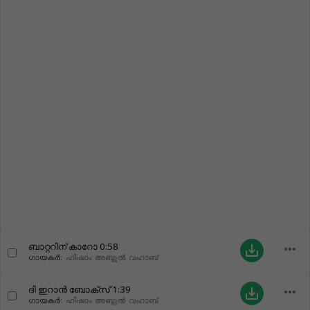
ബാറ്ററിന് കാറോ
0:58
more_horiz
save_alt
ഗായകർ:
ഹിഷാം അബ്ദുൽ വഹാബ്
ദി ഇറാൻ ബോക്സ്
1:39
more_horiz
save_alt
ഗായകർ:
ഹിഷാം അബ്ദുൽ വഹാബ്