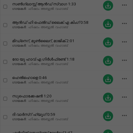
സൺഗ്ലാസ്സ് ആൻഡ് സ്വാഗ
1:33
more_horiz
save_alt
ഗായകർ:
ഹിഷാം അബ്ദുൽ വഹാബ്
ആൻഡ് ഹി ഫെൽഡ് ലൈക് എ കിംഗ്
0:58
more_horiz
save_alt
ഗായകർ:
ഹിഷാം അബ്ദുൽ വഹാബ്
മിഡ്‌നെറ്, മൂൺലൈറ്, മാജിക്
2:01
more_horiz
save_alt
ഗായകർ:
ഹിഷാം അബ്ദുൽ വഹാബ്
ദോ യു ഹാവ് എ ഗിർൾഫ്രണ്ട്‌
1:18
more_horiz
save_alt
ഗായകർ:
ഹിഷാം അബ്ദുൽ വഹാബ്
ഹെൽഹൊളെ
0:46
more_horiz
save_alt
ഗായകർ:
ഹിഷാം അബ്ദുൽ വഹാബ്
സുഫൊക്കേഷൻ
1:20
more_horiz
save_alt
ഗായകർ:
ഹിഷാം അബ്ദുൽ വഹാബ്
ദി വാർസ്റ് ഹ്യൂഗ്
0:59
more_horiz
save_alt
ഗായകർ:
ഹിഷാം അബ്ദുൽ വഹാബ്
എന്ററിങ് സെല്വസ് വേൾഡ്
1:47