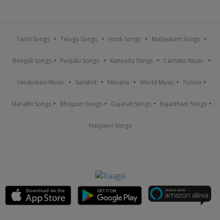
Tamil Songs
Telugu Songs
Hindi Songs
Malayalam Songs
Bengali Songs
Punjabi Songs
Kannada Songs
Carnatic Music
Hindustani Music
Sanskrit
Nirvana
World Music
Fusion
Marathi Songs
Bhojpuri Songs
Gujarati Songs
Rajasthani Songs
Haryanvi Songs