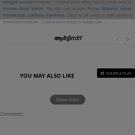
അബ്ദുൽ വഹാബ്
. Hridayam - Original Score album has 28 songs sung by
Hesham Abdul Wahab
. The star cast includes
Pranav Mohanlal
,
Kalyani
Priyadarshan
,
Darshana Rajendran
. Listen to all songs in high quality &
download Hridayam - Original Score songs on Raaga.com
ആർട്ടിസ്റ്
SHUFFLE PLAY
YOU MAY ALSO LIKE
Show more
Comments