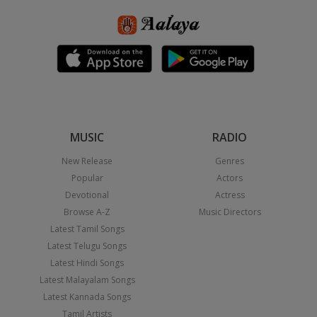
MUSIC
RADIO
New Release
Genres
Popular
Actors
Devotional
Actress
Browse A-Z
Music Directors
Latest Tamil Songs
Latest Telugu Songs
Latest Hindi Songs
Latest Malayalam Songs
Latest Kannada Songs
Tamil Artists