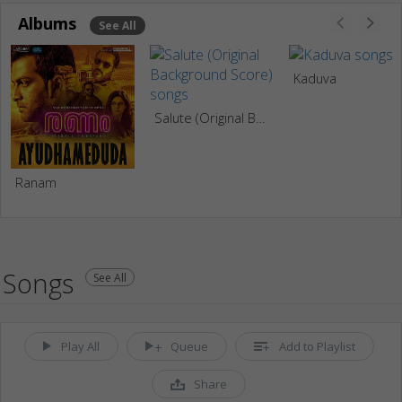
Albums
See All
Kaduva
Salute (Original Background Score)
Ranam
Songs
See All
Play All
Queue
Add to Playlist
Share