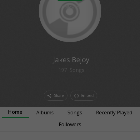
0
followers
Jakes Bejoy
197
Songs
Share
Embed
Home
Albums
Songs
Recently Played
Followers