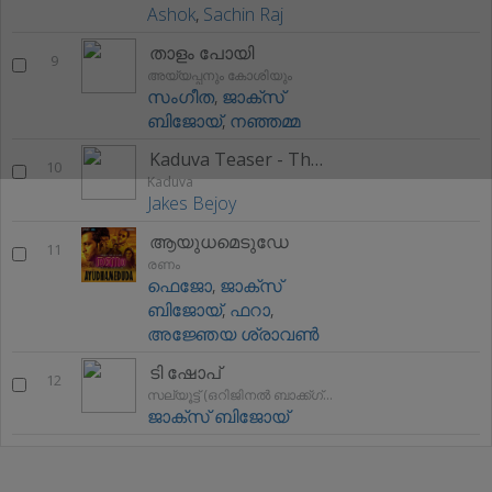
Ashok
,
Sachin Raj
താളം പോയി
9
അയ്യപ്പനും കോശിയും
സംഗീത
,
ജാക്സ്
ബിജോയ്
,
നഞ്ഞമ്മ
Kaduva Teaser - Theme 2
10
Kaduva
Jakes Bejoy
ആയുധമെടുഡേ
11
രണം
ഫെജോ
,
ജാക്സ്
ബിജോയ്
,
ഫറാ
,
അജ്ഞേയ ശ്രാവൺ
ടി ഷോപ്
12
സല്യൂട്ട് (ഒറിജിനൽ ബാക്ക്ഗ്രൂന്ദ് സ്കോർ)
ജാക്സ് ബിജോയ്