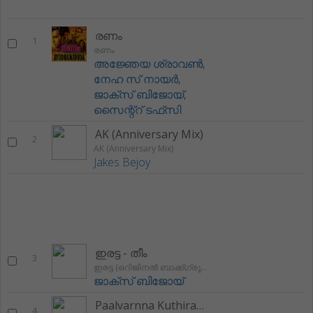
രണം
1
രണം
അജ്ഞേയ ശ്രാവൺ
,
നേഹ സ് നായർ
,
ജാക്സ് ബിജോയ്
,
സൈന്റ്റ് ടഫ്‌സി
AK (Anniversary Mix)
2
AK (Anniversary Mix)
Jakes Bejoy
ഇരട്ട - തീം
3
ഇരട്ട (ഒറിജിനൽ ബാക്ക്ഗ്രൂന്ദ് സ്കോർ)
ജാക്സ് ബിജോയ്
Paalvarnna Kuthiramel
4