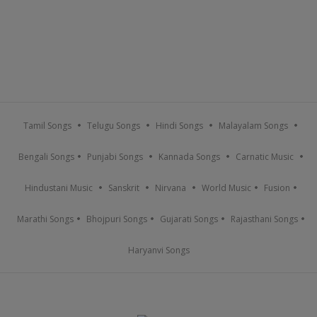
Tamil Songs
Telugu Songs
Hindi Songs
Malayalam Songs
Bengali Songs
Punjabi Songs
Kannada Songs
Carnatic Music
Hindustani Music
Sanskrit
Nirvana
World Music
Fusion
Marathi Songs
Bhojpuri Songs
Gujarati Songs
Rajasthani Songs
Haryanvi Songs