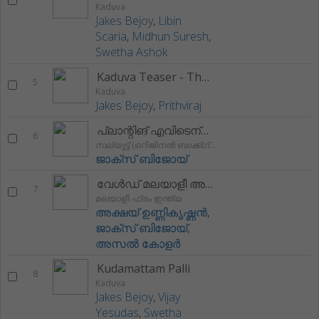
Kaduva
Jakes Bejoy
,
Libin
Scaria
,
Midhun Suresh
,
Swetha Ashok
Kaduva Teaser - Theme 1
5
Kaduva
Jakes Bejoy
,
Prithviraj
പ്ലാന്റിങ് എവിടെന്സ്
6
സല്യൂട്ട് (ഒറിജിനൽ ബാക്ക്ഗ്രൂന്ദ് സ്കോർ)
ജാക്സ് ബിജോയ്
വേൾഡ് മലയാളീ അന്തേം
7
മലയാളീ ഫ്രം ഇന്ത്യ
അക്ഷയ് ഉണ്ണികൃഷ്ണൻ
,
ജാക്സ് ബിജോയ്
,
അസൽ കോളർ
Kudamattam Palli
8
Kaduva
Jakes Bejoy
,
Vijay
Yesudas
,
Swetha