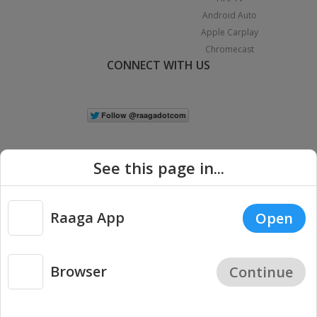
Android Auto
Apple Carplay
Chromecast
CONNECT WITH US
See this page in...
Raaga App
Open
|
Copyright © 2026 Raaga.com. All Rights Reserved.
Terms
Privacy
Policy
Browser
Continue