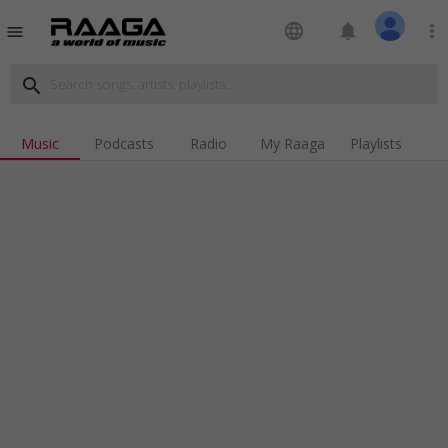
language
notifications
more_vert
menu
search
Music
Podcasts
Radio
My Raaga
Playlists