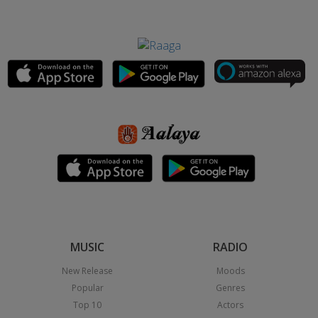
MUSIC
RADIO
New Release
Moods
Popular
Genres
Top 10
Actors