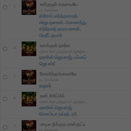
கார்குழல் கதவையே
3
வட சென்னை
ஸ்ரீராம் பார்த்தசாரதி
,
விஜயநரைன்
,
அணைந்து
,
சந்தோஷ் நாராயணன்
,
பிரதீப் குமார்
உனக்குள் நானே
4
பச்சை கிளி முத்துச்சரம் (ஒரிஜினல் மோஷன் பிகிடுறே சௌண்டற்ற
ஹாரிஸ் ஜெயராஜ்
,
பம்பாய்
ஜெயஸ்ரீ
கோவிந்தம்மாவாலே
5
வட சென்னை
தனுஷ்
உண் சிரிப்பில்
6
பச்சை கிளி முத்துச்சரம் (ஒரிஜினல் மோஷன் பிகிடுறே சௌண்
ஹாரிஸ் ஜெயராஜ்
,
சௌம்யா ரவ்ஹ்
,
ரபி
மாடில நிக்குற மான்குட்டி
7
வட சென்னை