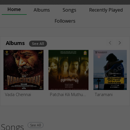
Home
Albums
Songs
Recently Played
Followers
Albums
See All
Vada Chennai
Patchai Kili Muthucharam (Original Motion Picture Soundtrack)
Taramani
Songs
See All