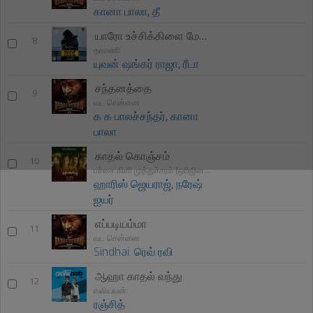
கானா பாலா
,
தீ
யாரோ உச்சிக்கிளை மேலே
8
தரமணி
யுவன் ஷங்கர் ராஜா
,
ரீடா
சந்தனத்தை
9
வட சென்னை
க க பாலச்சந்தர்
,
கானா
பாலா
காதல் கொஞ்சம்
10
பச்சை கிளி முத்துச்சரம் (ஒரிஜினல் மோஷன் பிகிடுறே சௌந்திற்றாகி
ஹாரிஸ் ஜெயராஜ்
,
நரேஷ்
ஐயர்
எப்படியம்மா
11
வட சென்னை
Sindhai. ரெவ் ரவி
ஆஹா காதல் வந்து
12
வலியவன்
ரஞ்சித்