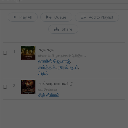
Play All
Queue
Add to Playlist
Share
கரு கரு
1
பச்சை கிளி முத்துச்சரம் (ஒரிஜினல் மோஷன் பிசித்தூர்
ஹாரிஸ் ஜெயராஜ்
,
கார்த்திக்
,
நரேஷ் ஐயர்
,
க்ரிஷ்
என்னடி மாயாவி நீ
2
வட சென்னை
சித் ஸ்ரீராம்