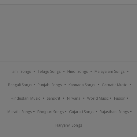
Tamil Songs
Telugu Songs
Hindi Songs
Malayalam Songs
Bengali Songs
Punjabi Songs
Kannada Songs
Carnatic Music
Hindustani Music
Sanskrit
Nirvana
World Music
Fusion
Marathi Songs
Bhojpuri Songs
Gujarati Songs
Rajasthani Songs
Haryanvi Songs