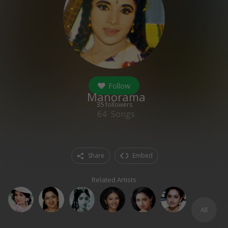
Follow
Manorama
35
followers
64
Songs
Share
Embed
Related Artists
All