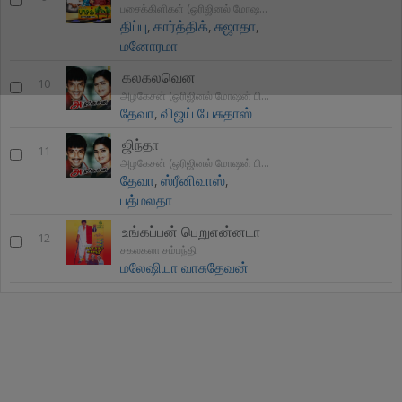
பசைக்கிளிகள் (ஒரிஜினல் மோஷன் பிகிடுறே சௌ
திப்பு
,
கார்த்திக்
,
சுஜாதா
,
மனோரமா
கலகலவென
10
அழகேசன் (ஒரிஜினல் மோஷன் பிகிடுறே சௌண்ட்ட்ரக்)
தேவா
,
விஜய் யேசுதாஸ்
ஜிந்தா
11
அழகேசன் (ஒரிஜினல் மோஷன் பிகிடுறே சௌண்ட்ட்ரக்)
தேவா
,
ஸ்ரீனிவாஸ்
,
பத்மலதா
உங்கப்பன் பெறுஎன்னடா
12
சகலகலா சம்பந்தி
மலேஷியா வாசுதேவன்