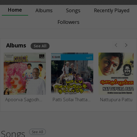
Home
Albums
Songs
Recently Played
Followers
Albums
See All
Apoorva Sagodharargal
Patti Sollai Thattathe
Nattupura Pattu (Original Motion Pic
Songs
See All