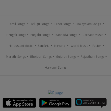
Tamil Songs
Telugu Songs
Hindi Songs
Malayalam Songs
Bengali Songs
Punjabi Songs
Kannada Songs
Carnatic Music
Hindustani Music
Sanskrit
Nirvana
World Music
Fusion
Marathi Songs
Bhojpuri Songs
Gujarati Songs
Rajasthani Songs
Haryanvi Songs