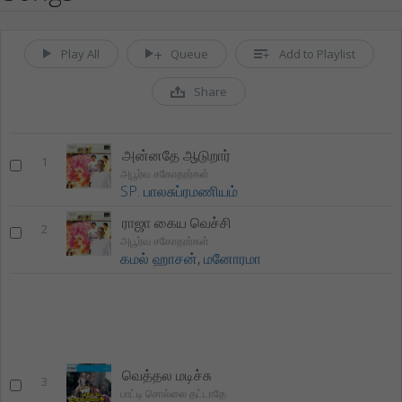
Play All
Queue
Add to Playlist
Share
அன்னதே ஆடுறார்
1
அபூர்வ சகோதரர்கள்
SP. பாலசுப்ரமணியம்
ராஜா கைய வெச்சி
2
அபூர்வ சகோதரர்கள்
கமல் ஹாசன்
,
மனோரமா
வெத்தல மடிச்சு
3
பாட்டி சொல்லை தட்டாதே