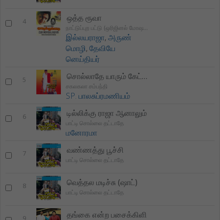
ஒத்த ரூவா
4
நாட்டுப்புற பட்டு (ஒரிஜினல் மோஷன் பிகிடுறே சௌண்ட்ட்ரக்)
இல்லயராஜா
,
அருண்
மொழி
,
தேவியே
னெய்தியர்
சொல்லாதே யாரும் கேட்டால் சொல்லாதே
5
சகலகலா சம்பந்தி
SP. பாலசுப்ரமணியம்
டில்லிக்கு ராஜா ஆனாலும்
6
பாட்டி சொல்லை தட்டாதே
மனோரமா
வண்ணத்து பூச்சி
7
பாட்டி சொல்லை தட்டாதே
வெத்தல மடிச்சு (ஷாட்)
8
பாட்டி சொல்லை தட்டாதே
தங்கை என்ற பசைக்கிளி
9