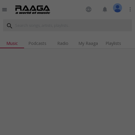
language
notifications
more_vert
menu
search
Music
Podcasts
Radio
My Raaga
Playlists