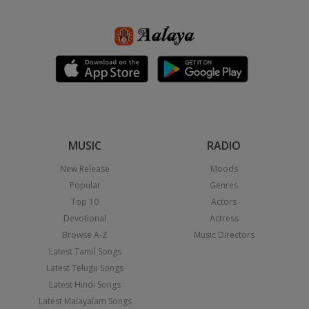
MUSIC
RADIO
New Release
Moods
Popular
Genres
Top 10
Actors
Devotional
Actress
Browse A-Z
Music Directors
Latest Tamil Songs
Latest Telugu Songs
Latest Hindi Songs
Latest Malayalam Songs