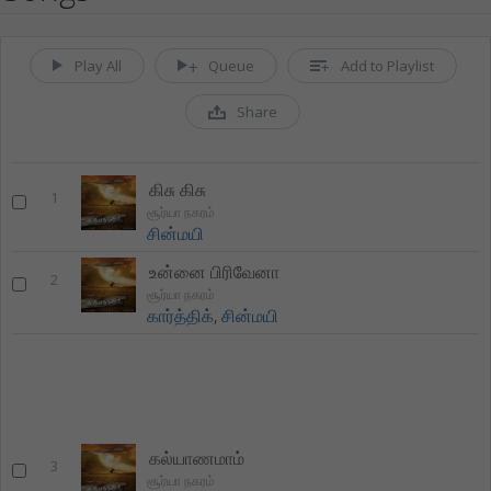
Play All
Queue
Add to Playlist
Share
கிசு கிசு
1
சூர்யா நகரம்
சின்மயி
உன்னை பிரிவேனா
2
சூர்யா நகரம்
கார்த்திக்
,
சின்மயி
கல்யாணமாம்
3
சூர்யா நகரம்