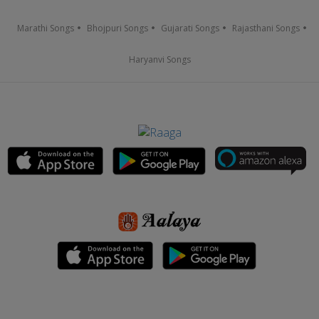
Marathi Songs
Bhojpuri Songs
Gujarati Songs
Rajasthani Songs
Haryanvi Songs