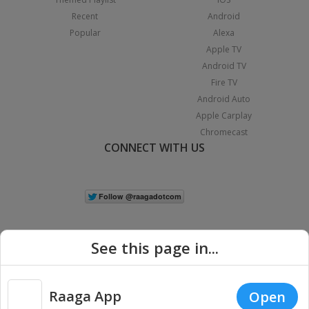
Recent
Android
Popular
Alexa
Apple TV
Android TV
Fire TV
Android Auto
Apple Carplay
Chromecast
CONNECT WITH US
See this page in...
Raaga App
Open
|
Copyright © 2026 Raaga.com. All Rights Reserved.
Terms
Privacy