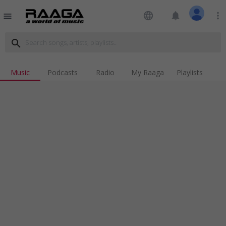
language
notifications
more_vert
menu
search
Music
Podcasts
Radio
My Raaga
Playlists