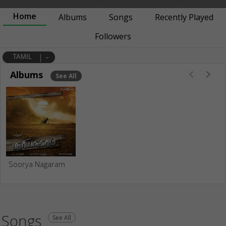
Home
Albums
Songs
Recently Played
Followers
TAMIL
Albums
See All
Soorya Nagaram
Songs
See All