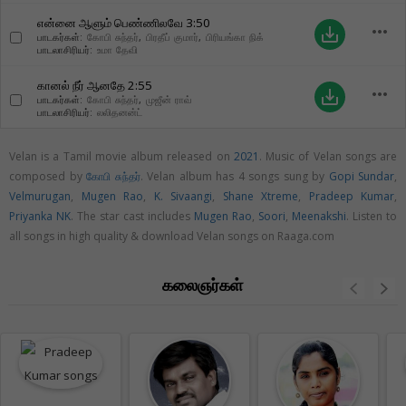
என்னை ஆளும் பெண்ணிலவே
3:50
more_horiz
save_alt
பாடகர்கள்:
கோபி சுந்தர்
,
பிரதீப் குமார்
,
பிரியங்கா நிக்
பாடலாசிரியர்:
உமா தேவி
கானல் நீர் ஆனதே
2:55
more_horiz
save_alt
பாடகர்கள்:
கோபி சுந்தர்
,
முஜீன் ராவ்
பாடலாசிரியர்:
லலிதனன்ட்
Velan is a Tamil movie album released on
2021
. Music of Velan songs are
composed by
கோபி சுந்தர்
. Velan album has 4 songs sung by
Gopi Sundar
,
Velmurugan
,
Mugen Rao
,
K. Sivaangi
,
Shane Xtreme
,
Pradeep Kumar
,
Priyanka NK
. The star cast includes
Mugen Rao
,
Soori
,
Meenakshi
. Listen to
all songs in high quality & download Velan songs on Raaga.com
கலைஞர்கள்