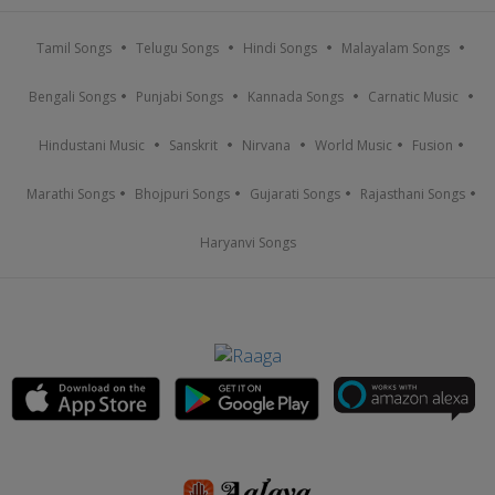
Tamil Songs
Telugu Songs
Hindi Songs
Malayalam Songs
Bengali Songs
Punjabi Songs
Kannada Songs
Carnatic Music
Hindustani Music
Sanskrit
Nirvana
World Music
Fusion
Marathi Songs
Bhojpuri Songs
Gujarati Songs
Rajasthani Songs
Haryanvi Songs