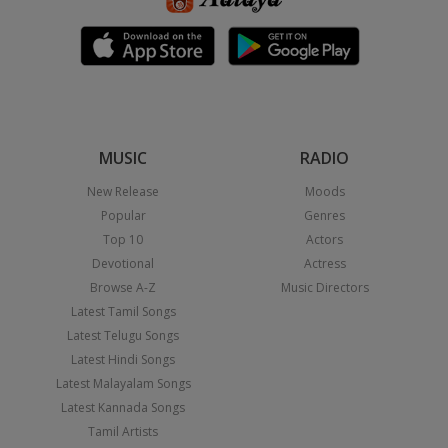
MUSIC
RADIO
New Release
Moods
Popular
Genres
Top 10
Actors
Devotional
Actress
Browse A-Z
Music Directors
Latest Tamil Songs
Latest Telugu Songs
Latest Hindi Songs
Latest Malayalam Songs
Latest Kannada Songs
Tamil Artists