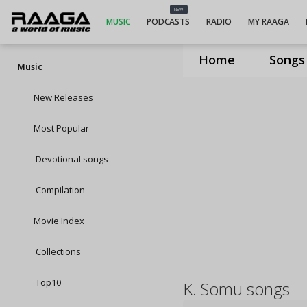
NEW
MUSIC
PODCASTS
RADIO
MY RAAGA
Home
Songs
Music
New Releases
Most Popular
Devotional songs
Compilation
Movie Index
Collections
Top10
K. Somu songs