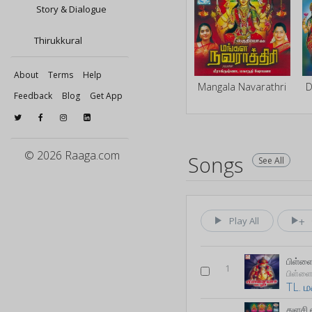
Story & Dialogue
Thirukkural
About
Terms
Help
Mangala Navarathri
Feedback
Blog
Get App
© 2026 Raaga.com
Songs
See All
Play All
பிள்ளை
1
பிள்ளைய
TL. 
துளசி 