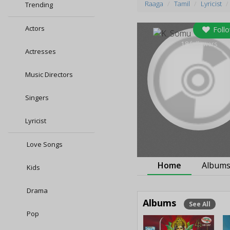
Raaga
Tamil
Lyricist
Trending
Actors
Foll
18
followers
Actresses
Music Directors
Singers
Lyricist
Love Songs
Home
Album
Kids
Drama
Albums
See All
Pop