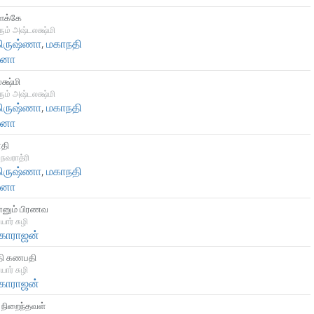
ிளக்கே
ரும் அஷ்டலக்ஷ்மி
 கிருஷ்ணா
,
மகாநதி
னா
்ஷ்மி
ரும் அஷ்டலக்ஷ்மி
 கிருஷ்ணா
,
மகாநதி
னா
ாதி
நவராத்ரி
 கிருஷ்ணா
,
மகாநதி
னா
ன்னும் பிரணவ
ார் சுழி
மகாராஜன்
ி கணபதி
ார் சுழி
மகாராஜன்
் நிறைந்தவள்