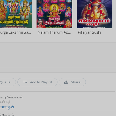
Durga Lakshmi Saraswathi Songs
Nalam Tharum Ashtalakshmi
Pillaiyar Suzhi
Queue
Add to Playlist
Share
யார் பிள்ளையார்
ார் சுழி
மகாராஜன்
ஸ்தோத்ரம்