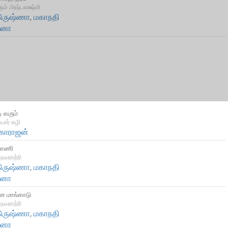
ரும் அஷ்டலக்ஷ்மி
 கிருஷ்ணா
,
மகாநதி
னா
 வரும்
ார் சுழி
மகாராஜன்
ாணி
நவராத்ரி
 கிருஷ்ணா
,
மகாநதி
னா
 மாங்காடு
நவராத்ரி
 கிருஷ்ணா
,
மகாநதி
னா