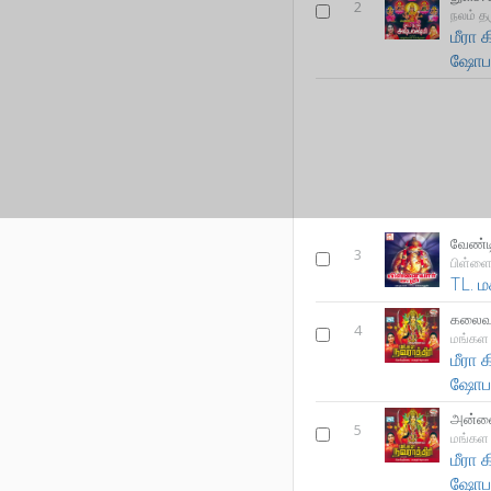
2
நலம் த
மீரா
ஷோப
வேண்டி
3
பிள்ளைய
TL. 
கலைவ
4
மங்கள 
மீரா
ஷோப
அன்னை
5
மங்கள 
மீரா
ஷோப