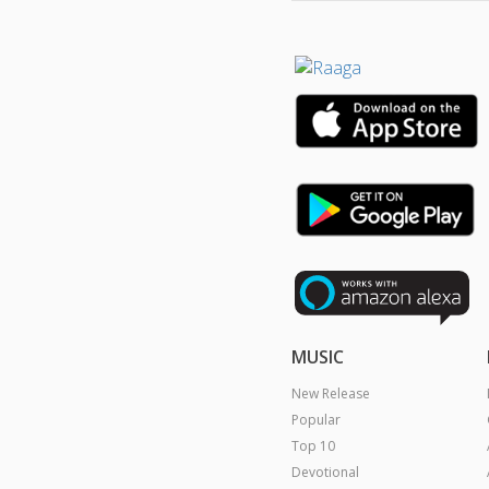
MUSIC
New Release
Popular
Top 10
Devotional