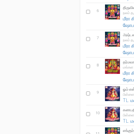
திருவ
6
நலம் த
மீரா
ஷோப
அஷ்டலக
7
நலம் த
மீரா
ஷோப
தர்மவ
8
மங்கள 
மீரா
ஷோப
ஓம் எ
9
பிள்ளைய
TL. 
கணபத
10
பிள்ளைய
TL. 
எங்கும
11