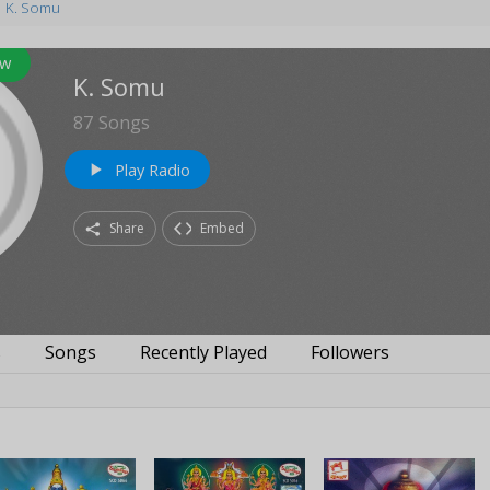
K. Somu
ow
K. Somu
87
Songs
Play Radio
play_arrow
Share
Embed
s
Songs
Recently Played
Followers