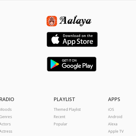
RADIO
PLAYLIST
APPS
Moods
Themed Playlist
iOS
Genres
Recent
Android
Actors
Popular
Alexa
Actress
Apple TV