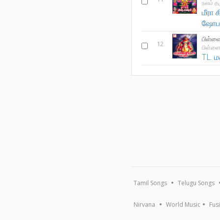
நலம் த
மீரா
ஷோப
பிள்ளை
12
பிள்ளைய
TL. 
Tamil Songs
Telugu Songs
Nirvana
World Music
Fus