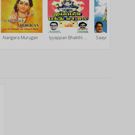
Alangara Murugan
Iyyappan Bhakthi Maalai
Saayi Naamam Paadu