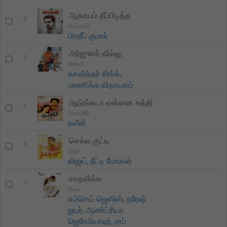
ஆகாயம் தீப்பிடித்த
3
மெட்ராஸ்
பிரதீப் குமார்
அர்ஜுனர் வில்லு
4
கிள்ளி
சுகவிந்தர் சிங்க்
,
மாணிக்க விநாயகம்
ஆடுங்கடா என்னை சுத்தி
5
போக்கிரி
நவீன்
செல்ல குட்டி
6
தேறி
விஜய்
,
நீட்டி மோகன்
காதலிக்க
7
வெடி
எம்செய் ஜெஸிஸ்
,
நரேஷ்
ஐயர்
,
ஆண்ட்ரியா
ஜெரேமியாஹ்
,
ராப்