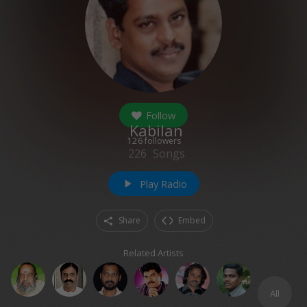
Follow
Kabilan
126
followers
226
Songs
Play Radio
play_arrow
Share
Embed
Related Artists
All