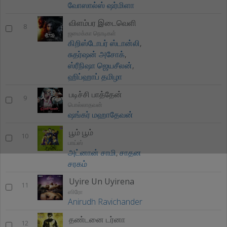
வோஸால்ஸ் ஷர்மிளா
விளம்பர இடைவெளி
8
ஜமைக்கா நொடிகள்
கிறிஸ்டோபர் ஸ்டான்லி
,
சுதர்ஷன் அசோக்
,
ஸ்ரீநிஷா ஜெயசீலன்
,
ஹிப்ஹாப் தமிழா
படிச்சி பாத்தேன்
9
பொல்லாதவன்
ஷங்கர் மஹாதேவன்
பூம் பூம்
10
பாய்ஸ்
அட்னான் சாமி
,
சாதன
சரகம்
Uyire Un Uyirena
11
ஸிரோ
Anirudh Ravichander
தண்டனை டர்னா
12