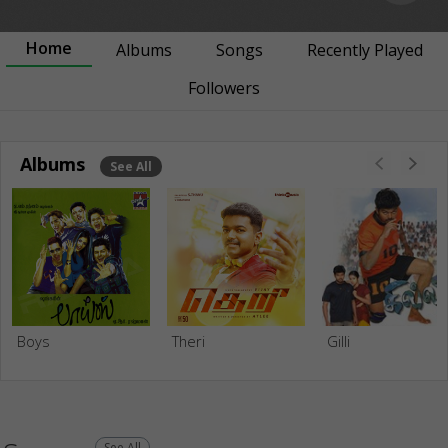
Home
Albums
Songs
Recently Played
Followers
Albums
See All
Boys
Theri
Gilli
See All