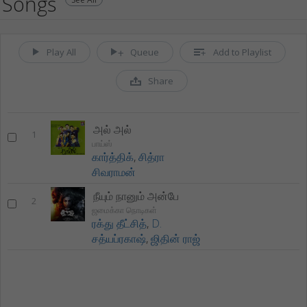
Songs
Play All
Queue
Add to Playlist
Share
அல் அல்
1
பாய்ஸ்
கார்த்திக்
,
சித்ரா
சிவராமன்
நீயும் நானும் அன்பே
2
ஜமைக்கா நொடிகள்
ரக்து தீட்சித்
,
D.
சத்யப்ரகாஷ்
,
ஜிதின் ராஜ்