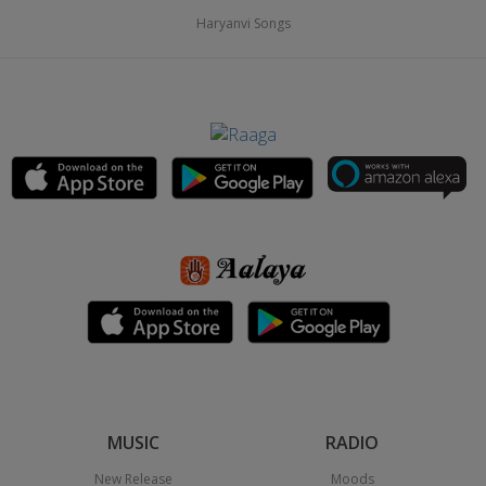
Haryanvi Songs
MUSIC
RADIO
New Release
Moods