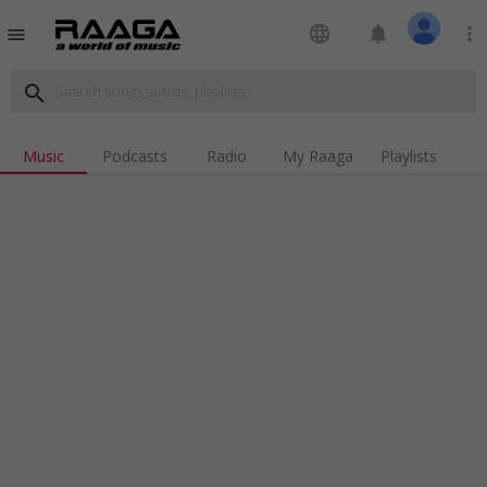
language
notifications
more_vert
menu
search
Music
Podcasts
Radio
My Raaga
Playlists