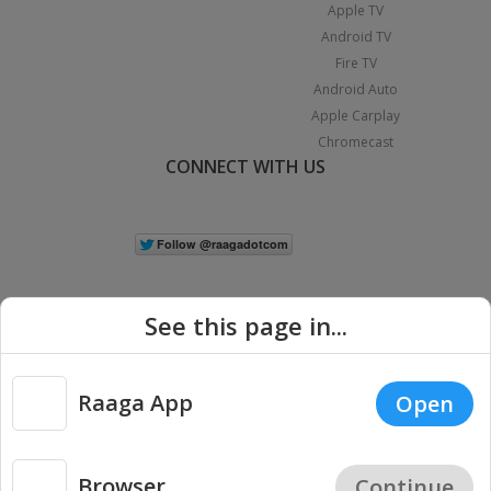
Apple TV
Android TV
Fire TV
Android Auto
Apple Carplay
Chromecast
CONNECT WITH US
See this page in...
Raaga App
Open
|
Copyright © 2026 Raaga.com. All Rights Reserved.
Terms
Privacy
Policy
Browser
Continue