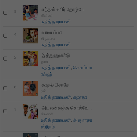
எந்தன் உயிர் தோழியே
3
வின்னர்
உதித் நாராயண்
வாடியம்மா
4
திருமலை
உதித் நாராயண்
இத்துணுண்டு
5
தூள்
உதித் நாராயண்
,
சௌம்யா
ரவ்ஹ்
காதல் பிசாசே
6
ரன்
உதித் நாராயண்
,
சுஜாதா
அட என்னத்த சொல்வேனுங்கோ
7
சிவகாசி
உதித் நாராயண்
,
அனுராதா
ஸ்ரீராம்