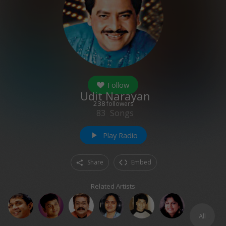
Follow
Udit Narayan
238
followers
83
Songs
Play Radio
play_arrow
Share
Embed
Related Artists
All