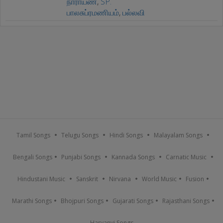
நாராயண்
,
SP.
பாலசுப்ரமணியம்
,
பல்லவி
Tamil Songs
Telugu Songs
Hindi Songs
Malayalam Songs
Bengali Songs
Punjabi Songs
Kannada Songs
Carnatic Music
Hindustani Music
Sanskrit
Nirvana
World Music
Fusion
Marathi Songs
Bhojpuri Songs
Gujarati Songs
Rajasthani Songs
Haryanvi Songs