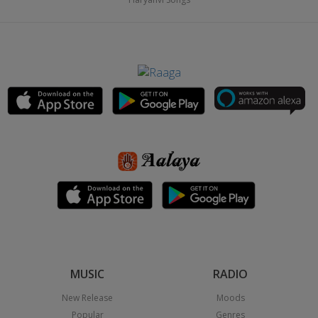
MUSIC
RADIO
New Release
Moods
Popular
Genres