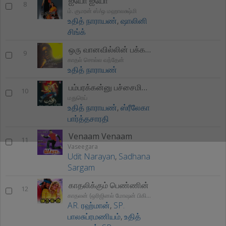
ஐயோ ஐயோ
8
ம். குமரன் ஸ்/ஒ மஹாலக்ஷ்மி
உதித் நாராயண்
,
ஷாலினி
சிங்க்
ஒரு வானவில்லின் பக்கத்திலே
9
காதல் சொல்ல வந்தேன்
உதித் நாராயண்
பம்பரக்கன்னு பச்சைமிளகா
10
மதுரெய்
உதித் நாராயண்
,
ஸ்ரீலேகா
பார்த்தசாரதி
Venaam Venaam
11
Vaseegara
Udit Narayan
,
Sadhana
Sargam
காதலிக்கும் பெண்ணின்
12
காதலன் (ஒரிஜினல் மோஷன் பிகிடுறே சௌண்ட்ட்ரக்)
AR. ரஹ்மான்
,
SP.
பாலசுப்ரமணியம்
,
உதித்