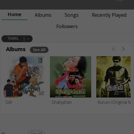
Home
Albums
Songs
Recently Played
Followers
TAMIL
Albums
See All
Gilli
Shahjahan
Kuruvi (Original Motion Pictur
See All