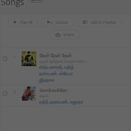
Songs
Play All
Queue
Add to Playlist
Share
தேன் தேன் தேன்
1
குருவி (ஒரிஜினல் மோஷன் பிகிடுறே சௌண்ட்ட்ரக்)
வித்யாசாகர்
,
உதித்
நாராயண்
,
ஸ்ரேயா
ஜிஹாஸ
கொக்கரக்கோ
2
கிள்ளி
உதித் நாராயண்
,
சுஜாதா