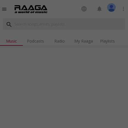
language
notifications
more_vert
menu
search
Music
Podcasts
Radio
My Raaga
Playlists