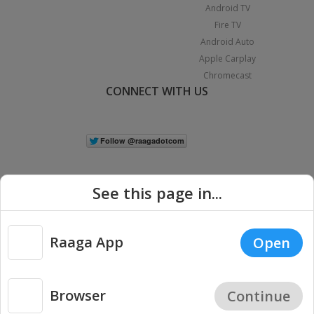
Android TV
Fire TV
Android Auto
Apple Carplay
Chromecast
CONNECT WITH US
See this page in...
Raaga App
Open
|
Copyright © 2026 Raaga.com. All Rights Reserved.
Terms
Privacy
Policy
Browser
Continue