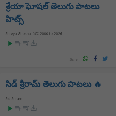
శ్రేయా ఘోషల్ తెలుగు పాటలు
హిట్స్
Shreya Ghoshal â€¢ 2000 to 2026
play_arrow
playlist_add
queue_music
save_alt
Share
సిడ్ శ్రీరామ్ తెలుగు పాటలు 🔥
Sid Sriram
play_arrow
playlist_add
queue_music
save_alt