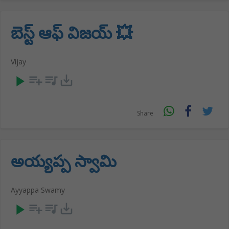
బెస్ట్ ఆఫ్ విజయ్ 💥
Vijay
play_arrow
playlist_add
queue_music
save_alt
Share
అయ్యప్ప స్వామి
Ayyappa Swamy
play_arrow
playlist_add
queue_music
save_alt