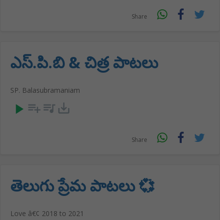
Share
ఎస్.పి.బి & చిత్ర పాటలు
SP. Balasubramaniam
play_arrow
playlist_add
queue_music
save_alt
Share
తెలుగు ప్రేమ పాటలు 💞
Love â€¢ 2018 to 2021