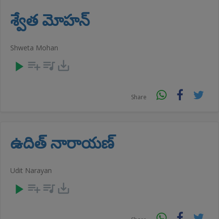
శ్వేత మోహన్
Shweta Mohan
play_arrow
playlist_add
queue_music
save_alt
Share
ఉదిత్ నారాయణ్
Udit Narayan
play_arrow
playlist_add
queue_music
save_alt