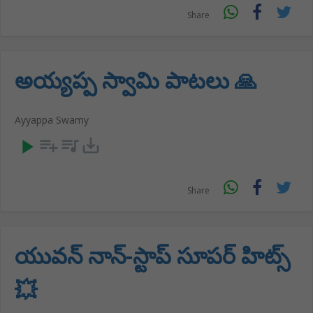
Share
అయ్యప్ప స్వామి పాటలు 🙏
Ayyappa Swamy
play_arrow
playlist_add
queue_music
save_alt
Share
యువన్ నాన్-స్టాప్ సూపర్ హిట్స్
💥