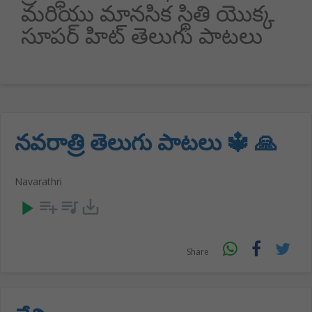
మరియు మానసిక స్థితి యొక్క
సూపర్ హిట్ తెలుగు పాటలు
నవరాత్రి తెలుగు పాటలు 🔱 🙏
Navarathri
play_arrow
playlist_add
queue_music
save_alt
Share