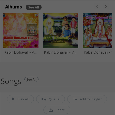
Albums
See All
Kabir Dohavali - Vol 5
Kabir Dohavali - Vol 7
Kabir Dohaval
Songs
See All
Play All
Queue
Add to Playlist
Share