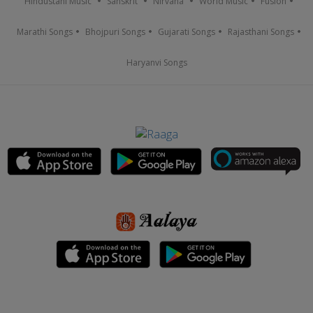
Hindustani Music
Sanskrit
Nirvana
World Music
Fusion
Marathi Songs
Bhojpuri Songs
Gujarati Songs
Rajasthani Songs
Haryanvi Songs