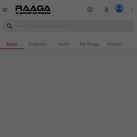
language
notifications
more_vert
menu
search
Music
Podcasts
Radio
My Raaga
Playlists