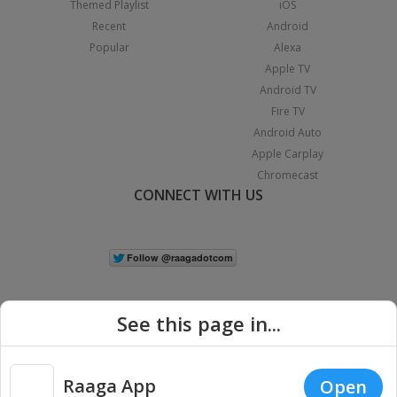
Themed Playlist
iOS
Recent
Android
Popular
Alexa
Apple TV
Android TV
Fire TV
Android Auto
Apple Carplay
Chromecast
CONNECT WITH US
See this page in...
Raaga App
Open