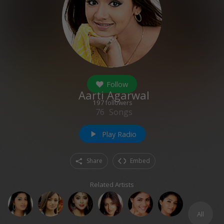
Follow
Aarti Agarwal
197
followers
76
Songs
Play Radio
play_arrow
Share
Embed
Related Artists
All