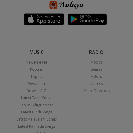
MUSIC
RADIO
New Release
Moods
Popular
Genres
Top 10
Actors
Devotional
Actress
Browse A-Z
Music Directors
Latest Tamil Songs
Latest Telugu Songs
Latest Hindi Songs
Latest Malayalam Songs
Latest Kannada Songs