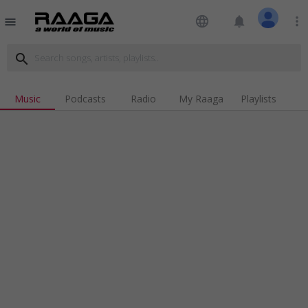
language
notifications
more_vert
menu
search
Music
Podcasts
Radio
My Raaga
Playlists