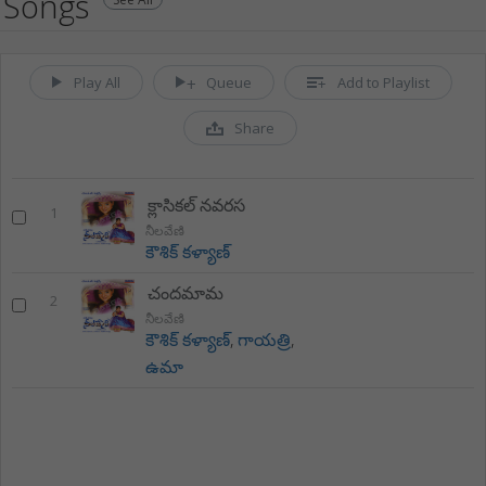
Songs
Play All
Queue
Add to Playlist
Share
క్లాసికల్ నవరస
1
నీలవేణి
కౌశిక్ కళ్యాణ్
చందమామ
2
నీలవేణి
కౌశిక్ కళ్యాణ్
,
గాయత్రి
,
ఉమా