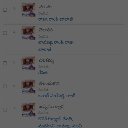
చక చక
3
నీలవేణి
రాజు
,
రాంకీ
,
బాలాజీ
చేజారిన
4
నీలవేణి
లావణ్య
,
రాంకీ
,
రాజు
,
బాలాజీ
చిలకమ్మ
5
నీలవేణి
రేవతి
తలంచుకొని
6
నీలవేణి
భారత్ పారేపల్లి
,
రాంకీ
జవ్వనల క్వార
7
నీలవేణి
కౌశిక్ కళ్యాణ్
,
రేవతి
,
మనస్విని
,
లావణ్య
,
పల్లవి