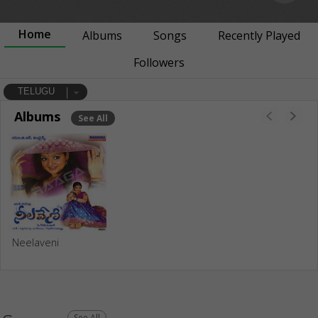
Home
Albums
Songs
Recently Played
Followers
TELUGU
Albums
See All
Neelaveni
See All