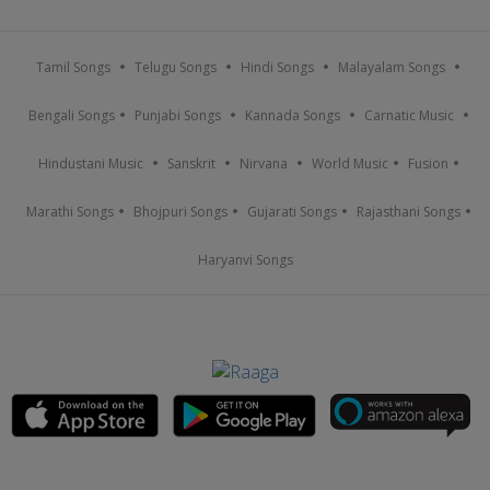
Tamil Songs
Telugu Songs
Hindi Songs
Malayalam Songs
Bengali Songs
Punjabi Songs
Kannada Songs
Carnatic Music
Hindustani Music
Sanskrit
Nirvana
World Music
Fusion
Marathi Songs
Bhojpuri Songs
Gujarati Songs
Rajasthani Songs
Haryanvi Songs