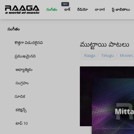
NEW
సంగీతం
టాక్
రేడియో
నా రాగ
ప్లే జాబితాలు
సంగీతం
ముట్టాయి పాటలు
కొత్తగా విడుదలైనవి
Raaga
Telugu
Movies
ప్రముఖమైనవి
ఆథ్యాత్మికం
సంగ్రహం
సూచిక
కలెక్షన్స్
టాప్ 10