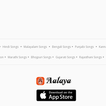
Hindi Songs
Malayalam Songs
Bengali Songs
Punjabi Songs
Kann
ion
Marathi Songs
Bhojpuri Songs
Gujarati Songs
Rajasthani Songs