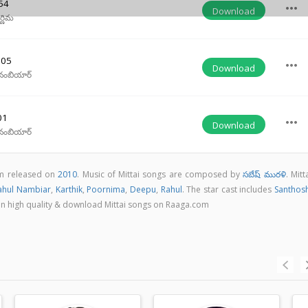
54
more_horiz
Download
్ణిమ
:05
more_horiz
Download
నంబియార్
01
more_horiz
Download
నంబియార్
um released on
2010
. Music of Mittai songs are composed by
సబేష్ మురళి
. Mitt
ahul Nambiar
,
Karthik
,
Poornima
,
Deepu
,
Rahul
. The star cast includes
Santhos
gs in high quality & download Mittai songs on Raaga.com