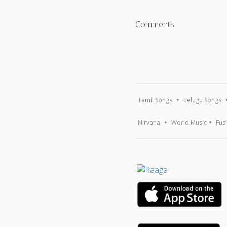
Comments
Tamil Songs
Telugu Songs
Nirvana
World Music
Fus