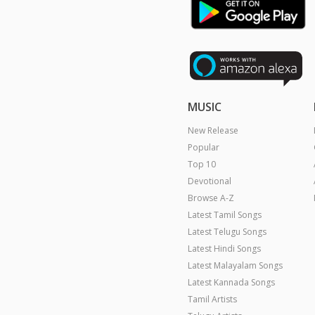
MUSIC
New Release
Popular
Top 10
Devotional
Browse A-Z
Latest Tamil Songs
Latest Telugu Songs
Latest Hindi Songs
Latest Malayalam Songs
Latest Kannada Songs
Tamil Artists