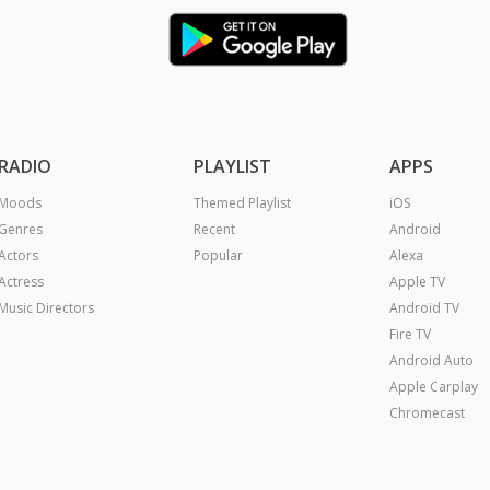
RADIO
PLAYLIST
APPS
Moods
Themed Playlist
iOS
Genres
Recent
Android
Actors
Popular
Alexa
Actress
Apple TV
Music Directors
Android TV
Fire TV
Android Auto
Apple Carplay
Chromecast