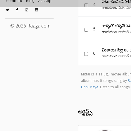
Feedback
Blog
Get App
ఇటు చుడండి
04:
4
గాయకులు:
దీపు
,
పూర
© 2026 Raaga.com
కాళ్ళతో కళ్ళనే
04
5
గాయకులు:
రాహుల్ 
మిఠాయి పిల్ల
06:
6
గాయకులు:
రాహుల్ 
Mittai is a Telugu movie alb
album has 6 songs sung by
R
Unni Maya
. Listen to all son
ఆర్టిస్ట్స్