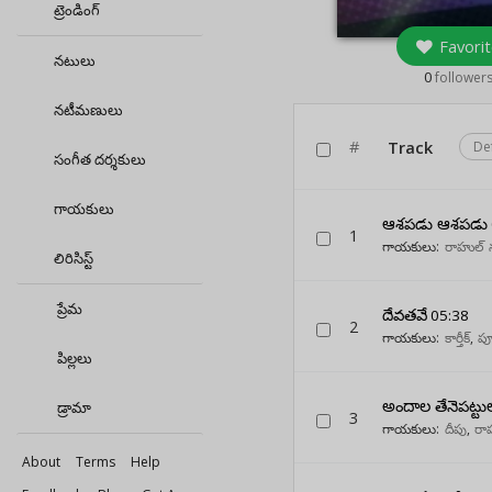
ట్రెండింగ్
Favorit
నటులు
0
follower
నటీమణులు
#
Track
De
సంగీత దర్శకులు
గాయకులు
ఆశపడు ఆశపడు
1
గాయకులు:
రాహుల్ 
లిరిసిస్ట్
ప్రేమ
దేవతవే
05:38
2
గాయకులు:
కార్తీక్
,
పూ
పిల్లలు
అందాల తేనెపట్టు
డ్రామా
3
గాయకులు:
దీపు
,
రా
About
Terms
Help