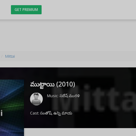
GET PREMIUM
Mittai
ముట్టాయి (
2010
)
Music:
సబేష్ మురళి
Cast:
సంతోష్
,
ఉన్ని మాయ