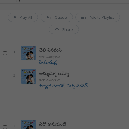
Play All
Queue
Add to Playlist
Share
చెలి వినమని
1
అలా మొదలైంది
హేమచంద్ర
అమ్మమ్మో ఆమ్మో
2
అలా మొదలైంది
కళ్యాణి మాలిక్
,
నిత్య మేనేన్
ఏదో అనుకుంటే
3