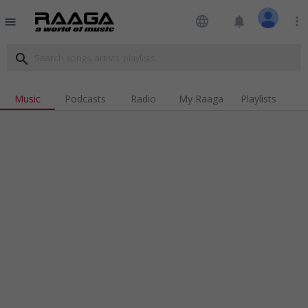
language
notifications
more_vert
menu
search
Music
Podcasts
Radio
My Raaga
Playlists