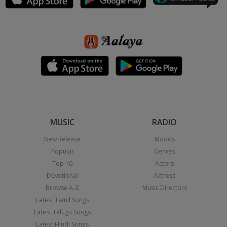
MUSIC
RADIO
New Release
Moods
Popular
Genres
Top 10
Actors
Devotional
Actress
Browse A-Z
Music Directors
Latest Tamil Songs
Latest Telugu Songs
Latest Hindi Songs