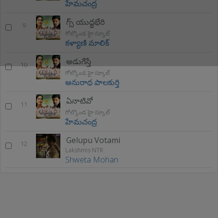
హేమచంద్ర
గ్స్ యుద్ధభేరి
9
గోల్కొండ హై స్కూల్
కళ్యాణి మాలిక్
అడుగేస్తే
10
గోల్కొండ హై స్కూల్
అనురాధ పాలకుర్తి
ఏనాటివో
11
గోల్కొండ హై స్కూల్
హేమచంద్ర
Gelupu Votami
12
Lakshmis NTR
Shweta Mohan