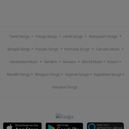
Tamil Songs
Telugu Songs
Hindi Songs
Malayalam Songs
Bengali Songs
Punjabi Songs
Kannada Songs
Carnatic Music
Hindustani Music
Sanskrit
Nirvana
World Music
Fusion
Marathi Songs
Bhojpuri Songs
Gujarati Songs
Rajasthani Songs
Haryanvi Songs