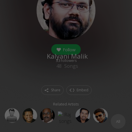
Follow
Kalyani Malik
33
followers
48
Songs
Share
Embed
Related Artists
All