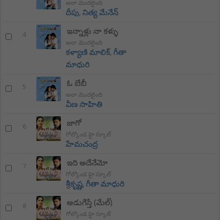
అలా మొదలైంది
దీపు
,
నిత్య మేనేన్
ఇన్నాళ్లు నా కళ్ళు
4
అలా మొదలైంది
కళ్యాణి మాలిక్
,
గీతా
మాధురి
ఓ బేబీ
5
అలా మొదలైంది
వీణ సాహితి
జాగో
6
గోల్కొండ హై స్కూల్
హేమచంద్ర
ఇది అదేనేమో
7
గోల్కొండ హై స్కూల్
శ్రీకృష్ణ
,
గీతా మాధురి
అడుగేస్తే (మేల్)
8
గోల్కొండ హై స్కూల్