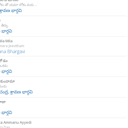
బ్రహ్మ లోకం తో యమా లోకం వయ భూలోకం
శ్రావణ భార్గవి
ి
తీర్పు
 భార్గవి
ila Mila
mera Jeevitham
ana Bhargavi
ో డం
ఒకడు
 భార్గవి
సుకుందామా
ియుడు
ంద్ర
,
శ్రావణ భార్గవి
రాజా
 భార్గవి
a Ammanu Ayyedi
rs Day