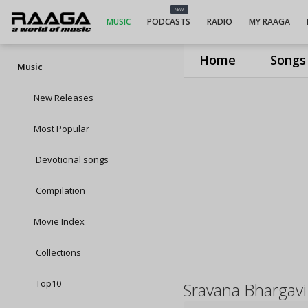
NEW
MUSIC
PODCASTS
RADIO
MY RAAGA
Home
Songs
Music
New Releases
Most Popular
Devotional songs
Compilation
Movie Index
Collections
Top10
Sravana Bhargavi