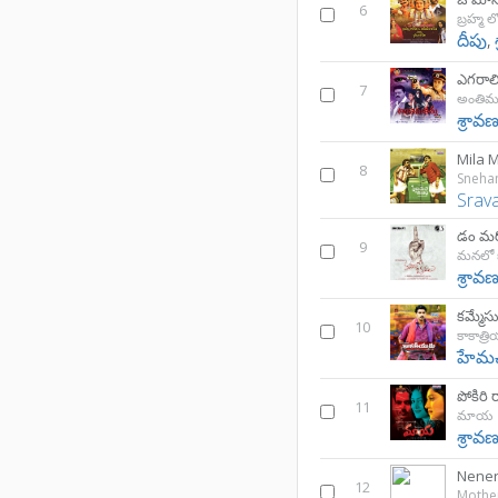
6
దీపు
,
ఎగరాల
7
అంతిమ 
శ్రావణ
Mila M
8
Sneha
Srav
డం మర
9
మనలో 
శ్రావణ
కమ్మే
10
కాకాత్ర
హేమచ
పోకిరి 
11
మాయ
శ్రావణ
Nener
12
Mothe