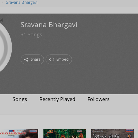
Sravana Bhargavi
Sravana Bhargavi
31
Songs
Share
Embed
s
Songs
Recently Played
Followers