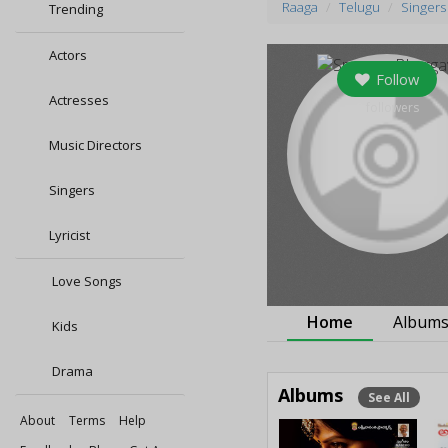
Raaga
Telugu
Singers
Trending
Actors
Follow
Actresses
0
followers
Music Directors
Singers
Lyricist
Love Songs
Home
Album
Kids
Drama
Albums
See All
About
Terms
Help