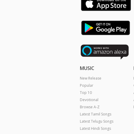
MUSIC
New Release
Popular
Top 10
Devotional
Browse A-Z
Latest Tamil Songs
Latest Telugu Songs
Latest Hindi Songs