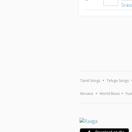
Srav
Tamil Songs
Telugu Songs
Nirvana
World Music
Fus