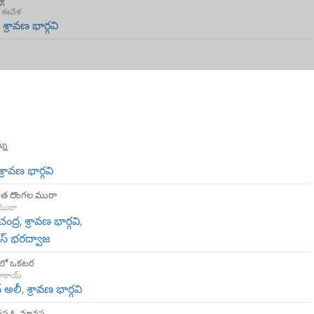
ి ఈవేళ
,
శ్రావణ భార్గవి
్ను
శ్రావణ భార్గవి
ు త దొంగల ముఠా
ముఠా
ంద్ర
,
శ్రావణ భార్గవి
,
వాస్ భరద్వాజ
లో ఒకటర
ాకాయ్
్ అలీ
,
శ్రావణ భార్గవి
నస ఓ మానస