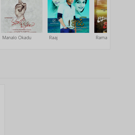
Manalo Okadu
Raaj
Ramasakkani Rakumarudu