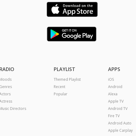
RADIO
PLAYLIST
APPS
Moods
Themed Playlist
iOS
Genres
Recent
Android
Actors
Popular
Alexa
Actress
Apple TV
Music Directors
Android TV
Fire TV
Android Auto
Apple Carplay