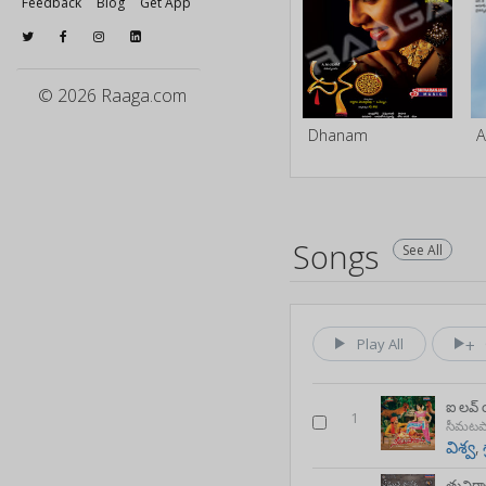
Feedback
Blog
Get App
© 2026 Raaga.com
Dhanam
Songs
See All
Play All
ఐ లవ్
1
సీమటప
విశ్వ
,
తునిగాళ్