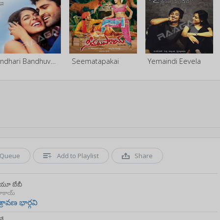
Andhari Bandhuvaya
Seematapakai
Yemaindi Eevela
Queue
Add to Playlist
Share
 యూ బేబీ
ాకాయ్
శ్రావణ భార్గవి
లే