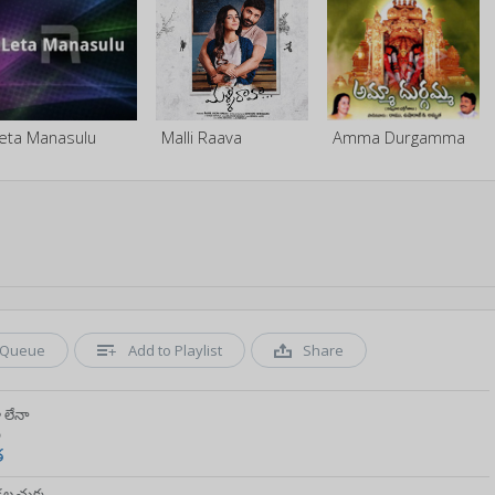
eta Manasulu
Malli Raava
Amma Durgamma
Queue
Add to Playlist
Share
 లేనా
ి
త
డల చుక్క