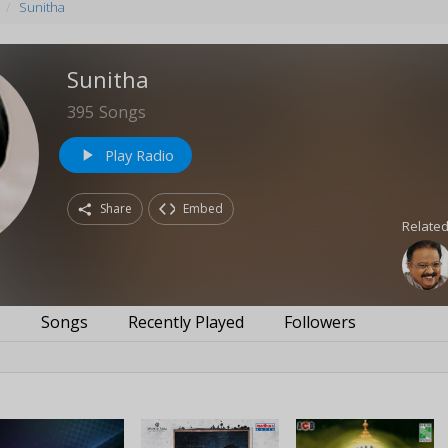
Sunitha
Sunitha
395
Songs
Play Radio
play_arrow
Share
Embed
Related
s
Songs
Recently Played
Followers