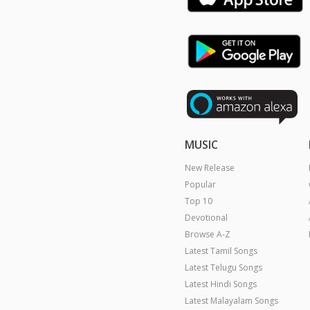
MUSIC
New Release
Popular
Top 10
Devotional
Browse A-Z
Latest Tamil Songs
Latest Telugu Songs
Latest Hindi Songs
Latest Malayalam Songs