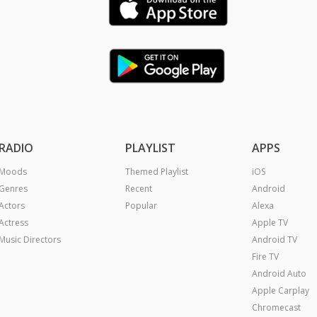
RADIO
PLAYLIST
APPS
Moods
Themed Playlist
iOS
Genres
Recent
Android
Actors
Popular
Alexa
Actress
Apple TV
Music Directors
Android TV
Fire TV
Android Auto
Apple Carplay
Chromecast