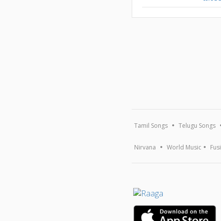
Tamil Songs
Telugu Songs
Nirvana
World Music
Fus