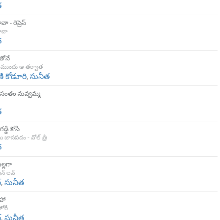
త
ా - రెప్రెస్
రావా
త
తోనే
 ముందు ఆ తర్వాత
ణి కోడూరి
,
సునీత
వసంతం నువ్వమ్మ
త
 గడ్డి కోసి
జానపదం - వోల్ త్రీ
త
ెల్లగా
న్ లవ్
్
,
సునీత
హా
ోరీ
్
,
సునీత