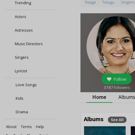
Raaga
Telugu
Singers
Trending
Actors
Actresses
Music Directors
Singers
Lyricist
Follow
Love Songs
3787
followers
Home
Album
Kids
Drama
Albums
See All
About
Terms
Help