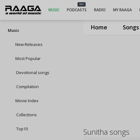
NEW
MUSIC
PODCASTS
RADIO
MY RAAGA
Home
Songs
Music
New Releases
Most Popular
Devotional songs
Compilation
Movie Index
Collections
Top10
Sunitha songs