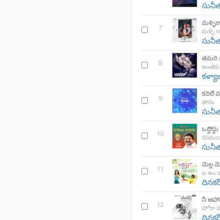
సునీ
మళ్ళిరావ
7
మళ్ళి 
సునీ
తమరి 
8
అంతకు
కళ్యా
కదిలే 
9
తాను
సునీ
ఒద్దొద్దు
10
రసమయి 
సునీ
మెల్ల మ
11
ఐ అం ఇ
దినకర
నీ ఆహా
12
హోరా హ
దినకర