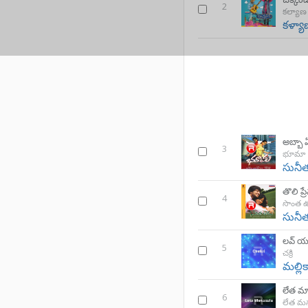
2
కల్యాణ
కళ్యా
అబ్బా
3
భూమా
సునీ
తొలి ప్
4
సొంత 
సునీ
లవ్ 
5
చక్రి
మల్లిక
లేత మ
6
లేత మ