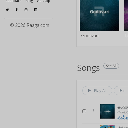
Feedback
Blog
Get App
© 2026 Raaga.com
Godavari
L
Songs
See All
Play All
అందగా
1
గోదావర
సునీ
చక్కం