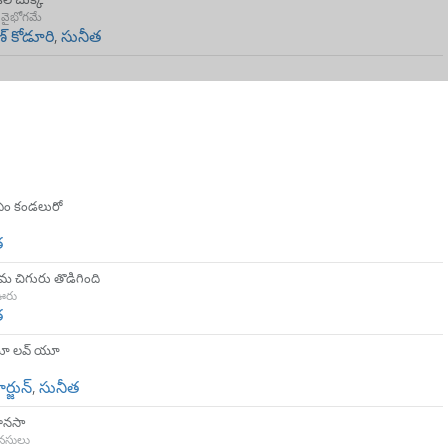
 వైభోగమే
ణ్ కోడూరి
,
సునీత
 ఏం కండలురో
త
రేమ చిగురు తొడిగింది
ఊరు
త
యూ లవ్ యూ
ార్జున్
,
సునీత
ానసా
నసులు