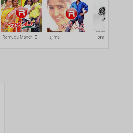
Ramudu Manchi Baludu
Jajimalli
Hora Hori