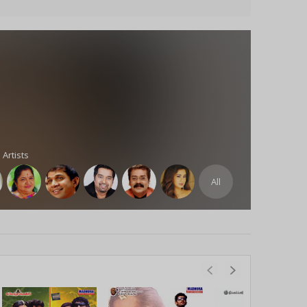
 Artists
All