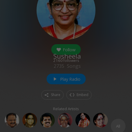
Follow
Susheela
2160
followers
2735
Songs
Play Radio
play_arrow
Share
Embed
Related Artists
All