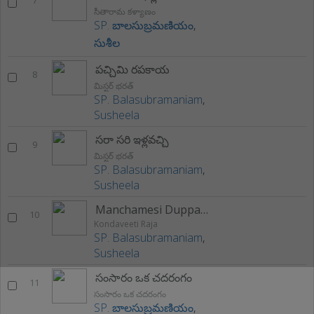
7
సీతారామ కళ్యాణం
SP. బాలసుబ్రమణియం
,
సుశీల
పచ్చిమి రపకాయ
8
మిస్టర్ భరత్
SP. Balasubramaniam
,
Susheela
సరా సరి ఇళ్లవచ్చి
9
మిస్టర్ భరత్
SP. Balasubramaniam
,
Susheela
Manchamesi Duppatesi
10
Kondaveeti Raja
SP. Balasubramaniam
,
Susheela
సంసారం ఒక చదరంగం
11
సంసారం ఒక చదరంగం
SP. బాలసుబ్రమణియం
,