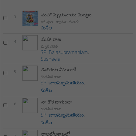
మహా మృతునాయ మంత్రం
3
శివ స్తుతి - శ్యామల దండకం
సుశీల
మహా రాజ
4
మిస్టర్ భరత్
SP. Balasubramaniam
,
Susheela
ఊరికంత నీటుగాడే
5
కొండవీటి రాజా
SP. బాలసుబ్రమణియం
,
సుశీల
నా కొక బాగుందా
6
కొండవీటి రాజా
SP. బాలసుబ్రమణియం
,
సుశీల
రాలలోలశాఖల్లో