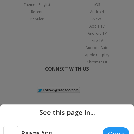
Themed Playlist
iOS
Recent
Android
Popular
Alexa
Apple TV
Android TV
Fire TV
Android Auto
Apple Carplay
Chromecast
CONNECT WITH US
See this page in...
Raaga App
Open