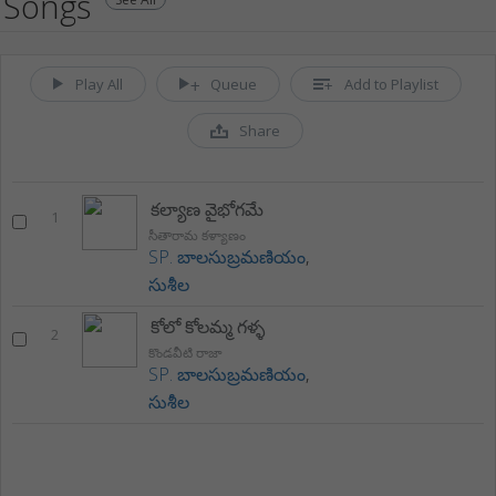
Songs
Play All
Queue
Add to Playlist
Share
కల్యాణ వైభోగమే
1
సీతారామ కళ్యాణం
SP. బాలసుబ్రమణియం
,
సుశీల
కోలో కోలమ్మ గళ్ళ
2
కొండవీటి రాజా
SP. బాలసుబ్రమణియం
,
సుశీల