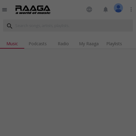
language
notifications
more_vert
menu
search
Music
Podcasts
Radio
My Raaga
Playlists