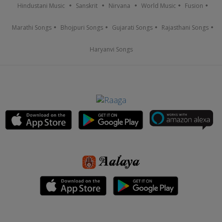
Hindustani Music
Sanskrit
Nirvana
World Music
Fusion
Marathi Songs
Bhojpuri Songs
Gujarati Songs
Rajasthani Songs
Haryanvi Songs