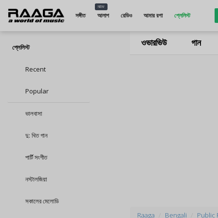
NEW
সঙ্গীত
আলাপ
রেডিও
আমার রগা
প্লেলিস্ট
ওভারভিউ
গান
প্লেলিস্ট
Recent
Popular
ভালবাসা
দু: খিত গান
পার্টি সংগীত
নস্টালজিয়া
সকালের মেলোডি
Raaga
Bengali
Public 