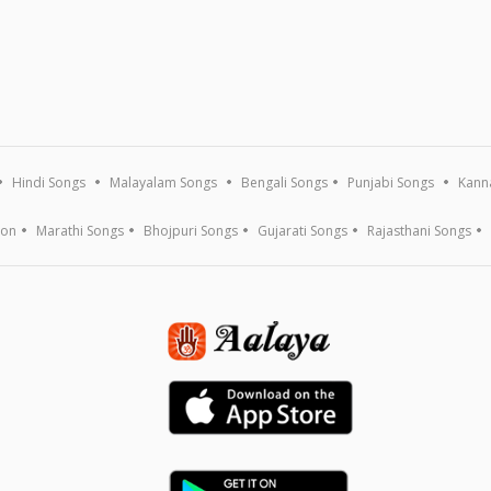
Hindi Songs
Malayalam Songs
Bengali Songs
Punjabi Songs
Kann
ion
Marathi Songs
Bhojpuri Songs
Gujarati Songs
Rajasthani Songs