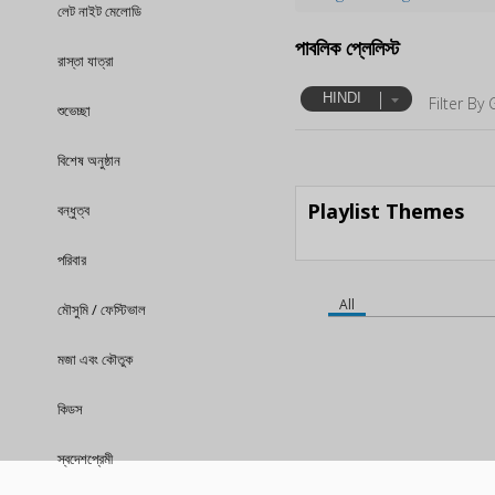
লেট নাইট মেলোডি
পাবলিক প্লেলিস্ট
রাস্তা যাত্রা
HINDI
Filter By 
শুভেচ্ছা
বিশেষ অনুষ্ঠান
Playlist Themes
বন্ধুত্ব
পরিবার
All
মৌসুমি / ফেস্টিভাল
মজা এবং কৌতুক
কিডস
স্বদেশপ্রেমী