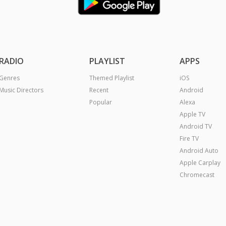
RADIO
PLAYLIST
APPS
Genres
Themed Playlist
iOS
Music Directors
Recent
Android
Popular
Alexa
Apple TV
Android TV
Fire TV
Android Auto
Apple Carplay
Chromecast