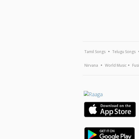
Tamil Songs
Telugu Songs
Nirvana
World Music
Fus