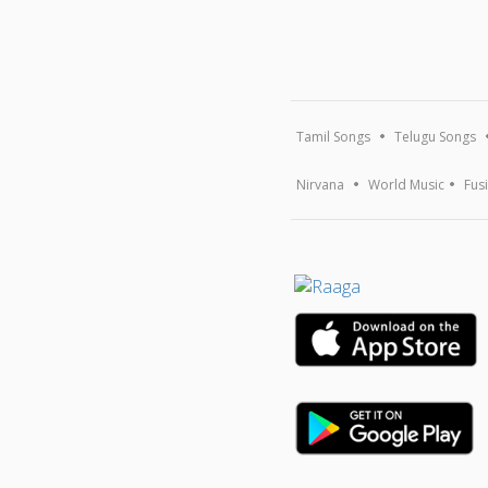
Tamil Songs
Telugu Songs
Nirvana
World Music
Fus