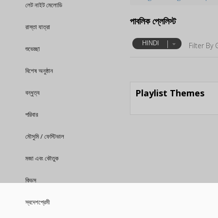
লেট নাইট মেলোডি
পাবলিক প্লেলিস্ট
রাস্তা যাত্রা
HINDI
Filter By 
শুভেচ্ছা
বিশেষ অনুষ্ঠান
Playlist Themes
বন্ধুত্ব
পরিবার
মৌসুমি / ফেস্টিভাল
মজা এবং কৌতুক
কিডস
স্বদেশপ্রেমী