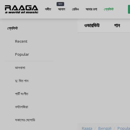
NEW
সঙ্গীত
আলাপ
রেডিও
আমার রগা
প্লেলিস্ট
ওভারভিউ
গান
প্লেলিস্ট
Recent
Popular
ভালবাসা
দু: খিত গান
পার্টি সংগীত
নস্টালজিয়া
সকালের মেলোডি
Raaga
Bengali
Popular