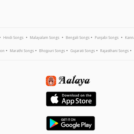
Hindi Songs
Malayalam Songs
Bengali Songs
Punjabi Songs
Kann
ion
Marathi Songs
Bhojpuri Songs
Gujarati Songs
Rajasthani Songs