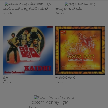
ವಾಸು ನಾನ್ ಪಕ್ಕಾ ಕಮರ್ಷಿಯಲ್
ಅಮ್ಮ ಈ ಲವ್ ಯು
Kannada
Kannada
ಕೈಧಿ
ಜನಪದ ರಂಗ
Kannada
Kannada
Popcorn Monkey Tiger
Kannada