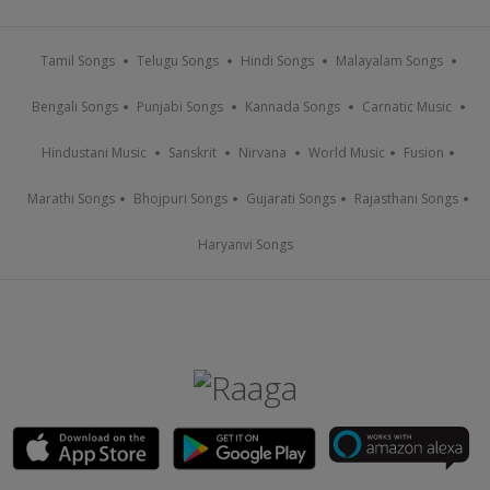
Tamil Songs
Telugu Songs
Hindi Songs
Malayalam Songs
Bengali Songs
Punjabi Songs
Kannada Songs
Carnatic Music
Hindustani Music
Sanskrit
Nirvana
World Music
Fusion
Marathi Songs
Bhojpuri Songs
Gujarati Songs
Rajasthani Songs
Haryanvi Songs