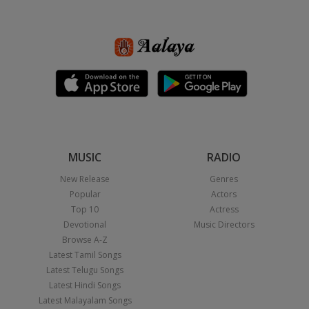
MUSIC
RADIO
New Release
Genres
Popular
Actors
Top 10
Actress
Devotional
Music Directors
Browse A-Z
Latest Tamil Songs
Latest Telugu Songs
Latest Hindi Songs
Latest Malayalam Songs