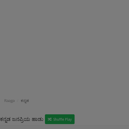
Raaga
ಕನ್ನಡ
ಕನ್ನಡ ಜನಪ್ರಿಯ ಹಾಡು
Shuffle Play