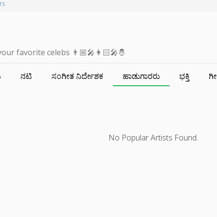
rs
your favorite celebs 👨🏼‍🎤👩🏻‍🎤🤴
ಟ
ನಟಿ
ಸಂಗೀತ ನಿರ್ದೇಶಕ
ಹಾಡುಗಾರರು
ಭಕ್ತಿ
ಗ
No Popular Artists Found.