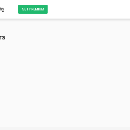
್ಟಿ
GET PREMIUM
rs