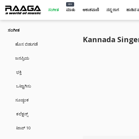
NEW
ಸಂಗೀತ
ಮಾತು
ಆಕಾಶವಾಣಿ
ನನ್ನ ರಾಗ
ಹಾಡಿನ ಪಟ
ಸಂಗೀತ
Kannada Singe
ಹೊಸ ಬಿಡುಗಡೆ
ಜನಪ್ರಿಯ
ಭಕ್ತಿ
ಒಟ್ಟಾಗಿಸು
ಸೂಚ್ಯಂಕ
ಕಲೆಕ್ಷನ್ಸ್
ಟಾಪ್ 10