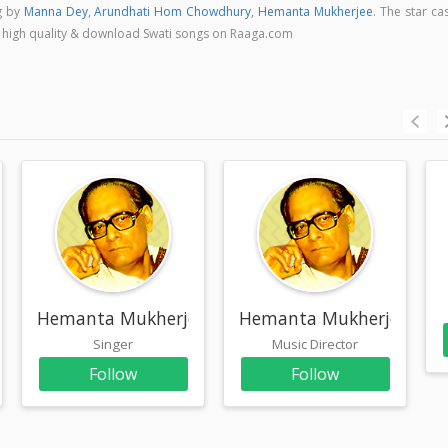
g by
Manna Dey
,
Arundhati Hom Chowdhury
,
Hemanta Mukherjee
. The star ca
 in high quality & download Swati songs on Raaga.com
Hemanta Mukherjee
Hemanta Mukherjee
Singer
Music Director
Follow
Follow