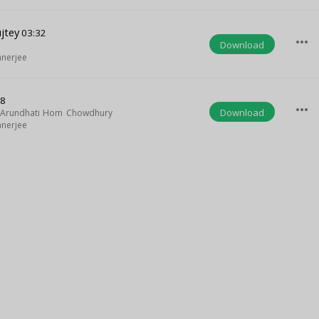
jtey
03:32
more_horiz
Download
anerjee
08
more_horiz
Download
Arundhati Hom Chowdhury
anerjee