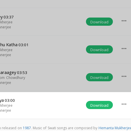
ey
03:37
more_horiz
Download
kherjee
anerjee
chhu Katha
03:01
more_horiz
Download
kherjee
anerjee
naraagey
03:53
more_horiz
Download
Hom Chowdhury
anerjee
ya
03:00
more_horiz
Download
kherjee
anerjee
um released on
1987
. Music of Swati songs are composed by
Hemanta Mukherje