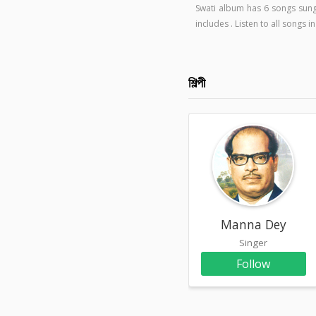
Swati album has 6 songs sun
includes . Listen to all songs
শিল্পী
Manna Dey
Singer
Follow