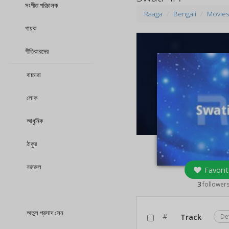
সংগীত পরিচালক
Raaga
Bengali
Movie
গায়ক
গীতিকারদের
বাচ্চারা
লোক
আধুনিক
ঠাকুর
নজরুল
Favorit
3
follower
অতুল প্রসাদ সেন
#
Track
De