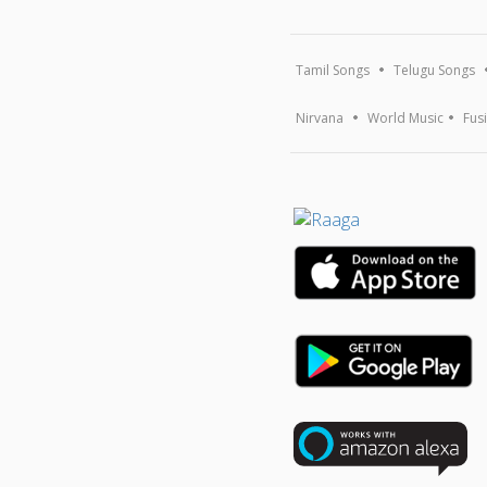
Tamil Songs
Telugu Songs
Nirvana
World Music
Fus