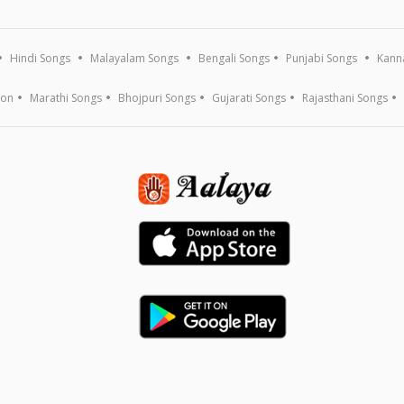
Hindi Songs
Malayalam Songs
Bengali Songs
Punjabi Songs
Kann
ion
Marathi Songs
Bhojpuri Songs
Gujarati Songs
Rajasthani Songs