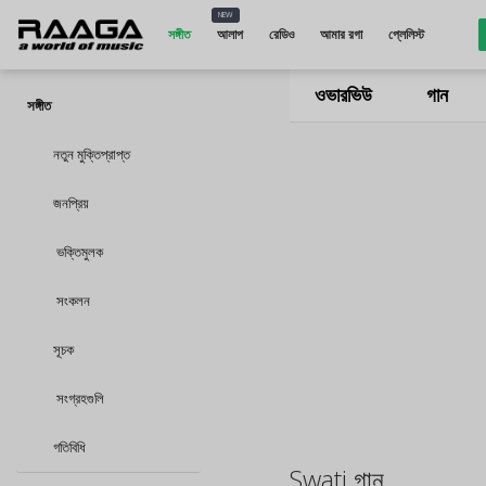
NEW
সঙ্গীত
আলাপ
রেডিও
আমার রগা
প্লেলিস্ট
ওভারভিউ
গান
সঙ্গীত
নতুন মুক্তিপ্রাপ্ত
জনপ্রিয়
ভক্তিমুলক
সংকলন
সূচক
সংগ্রহগুলি
গতিবিধি
Swati গান