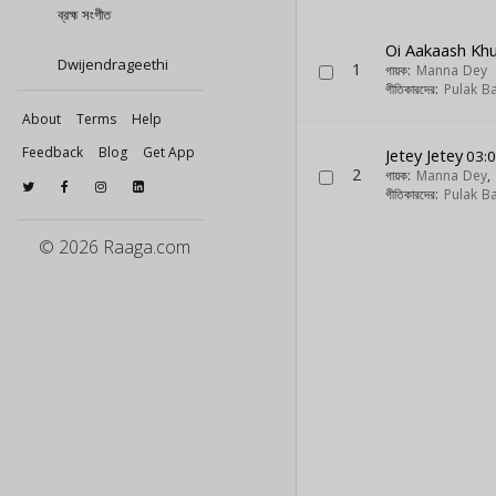
ব্রহ্ম সংগীত
Oi Aakaash Khu
Dwijendrageethi
1
গায়ক:
Manna Dey
গীতিকারদের:
Pulak B
About
Terms
Help
Feedback
Blog
Get App
Jetey Jetey
03:
2
গায়ক:
Manna Dey
,
গীতিকারদের:
Pulak B
© 2026 Raaga.com